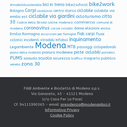
bike2work
bici in treno
bike2school
#mobilitàsostenibile
Carpi
ciclabile
ciclabile via
Bologna
centro storico
cavalcavia
ciclabile via giardini
citta
cicloturismo
emilia est
30
commercio
Codice della Strada
colline modenesi
comune di
coronavirus
elezioni
donne
modena
corsie ciclabili
emilia
Emilia Romagna
fiab carpi
flussi
escursioni per famiglie
inquinamento
incidenti stradali
Infobici
ciclistici
Modena
Legambiente
MTB
passaggi ciclopedonali
piste ciclabili
pianura modenese
piano della mobilità
portabici
PUMS
scuola
sicurezza
sassuolo
trasporto pubblico
traffico
zona 30
veneto
FIAB Ambiente e Bicicletta di Modena a.p.s.
Via Ganaceto, 45 - 41121 Modena
(c/o Casa Per La Pace)
CF. 94111990365 - email:
presidenza@modenainbici.it
Informativa Privacy
Cookie Policy