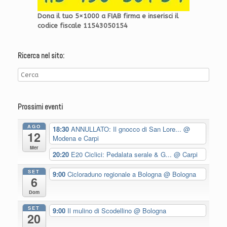
Dona il tuo 5×1000 a FIAB firma e inserisci il
codice fiscale 11543050154
Ricerca nel sito:
Prossimi eventi
AGO
18:30
ANNULLATO: Il gnocco di San Lore...
@
12
Modena e Carpi
Mer
20:20
E20 Ciclici: Pedalata serale & G...
@ Carpi
SET
9:00
Cicloraduno regionale a Bologna
@ Bologna
6
Dom
SET
9:00
Il mulino di Scodellino
@ Bologna
20