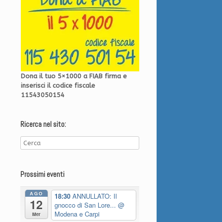
Dona il tuo 5×1000 a FIAB firma e
inserisci il codice fiscale
11543050154
Ricerca nel sito:
Prossimi eventi
AGO
18:30
ANNULLATO: Il
12
gnocco di San Lore...
@
Modena e Carpi
Mer