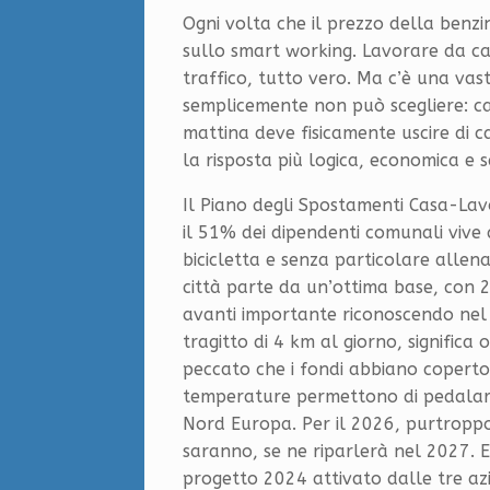
Ogni volta che il prezzo della benzi
sullo smart working. Lavorare da casa
traffico, tutto vero. Ma c’è una vas
semplicemente non può scegliere: cass
mattina deve fisicamente uscire di ca
la risposta più logica, economica e s
Il Piano degli Spostamenti Casa-La
il 51% dei dipendenti comunali vive a
bicicletta e senza particolare allen
città parte da un’ottima base, con 2
avanti importante riconoscendo nel 
tragitto di 4 km al giorno, significa
peccato che i fondi abbiano coperto
temperature permettono di pedalare
Nord Europa. Per il 2026, purtroppo,
saranno, se ne riparlerà nel 2027. Ep
progetto 2024 attivato dalle tre azie