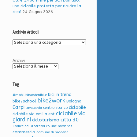
Oltre 1.400 firme per San Damaso:
una ciclabile protetta per ricucire la
città
24 Giugno 2026
Archivio Articoli
Archivio
Articoli
Archivi
Tag
bici in treno
#mobilitàsostenibile
bike2work
bike2school
Bologna
Carpi
ciclabile
centro storico
cavalcavia
ciclabile via
ciclabile via emilia est
giardini
citta 30
cicloturismo
Codice della Strada
colline modenesi
commercio
comune di modena