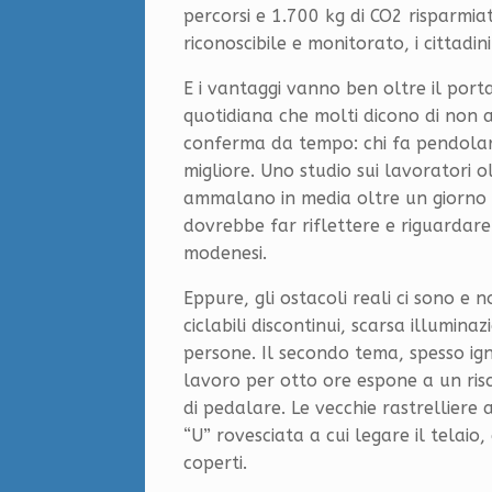
percorsi e 1.700 kg di CO2 risparmi
riconoscibile e monitorato, i cittadin
E i vantaggi vanno ben oltre il port
quotidiana che molti dicono di non av
conferma da tempo: chi fa pendolar
migliore. Uno studio sui lavoratori ol
ammalano in media oltre un giorno i
dovrebbe far riflettere e riguardare
modenesi.
Eppure, gli ostacoli reali ci sono e n
ciclabili discontinui, scarsa illumin
persone. Il secondo tema, spesso igno
lavoro per otto ore espone a un risch
di pedalare. Le vecchie rastrelliere 
“U” rovesciata a cui legare il telaio,
coperti.