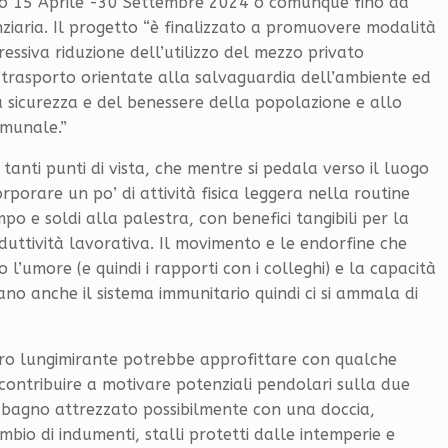
do 15 Aprile -30 Settembre 2024 o comunque fino ad
nziaria. Il progetto “è finalizzato a promuovere modalità
essiva riduzione dell’utilizzo del mezzo privato
 trasporto orientate alla salvaguardia dell’ambiente ed
a sicurezza e del benessere della popolazione e allo
omunale.”
nti punti di vista, che mentre si pedala verso il luogo
orporare un po’ di attività fisica leggera nella routine
o e soldi alla palestra, con benefici tangibili per la
oduttività lavorativa. Il movimento e le endorfine che
 l’umore (e quindi i rapporti con i colleghi) e la capacità
zano anche il sistema immunitario quindi ci si ammala di
voro lungimirante potrebbe approfittare con qualche
ontribuire a motivare potenziali pendolari sulla due
 bagno attrezzato possibilmente con una doccia,
mbio di indumenti, stalli protetti dalle intemperie e