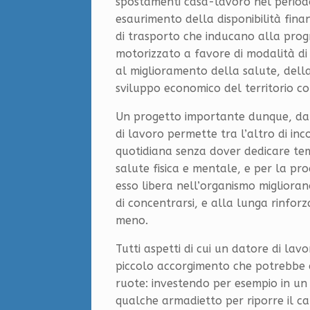
spostamenti casa-lavoro nel perio
esaurimento della disponibilità fina
di trasporto che inducano alla progr
motorizzato a favore di modalità di
al miglioramento della salute, dell
sviluppo economico del territorio c
Un progetto importante dunque, da ta
di lavoro permette tra l’altro di inc
quotidiana senza dover dedicare temp
salute fisica e mentale, e per la pr
esso libera nell’organismo migliorano
di concentrarsi, e alla lunga rinfor
meno.
Tutti aspetti di cui un datore di la
piccolo accorgimento che potrebbe c
ruote: investendo per esempio in un
qualche armadietto per riporre il ca