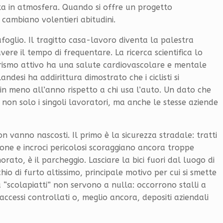
ata in atmosfera. Quando si offre un progetto
i cambiano volentieri abitudini.
afoglio. Il tragitto casa-lavoro diventa la palestra
ere il tempo di frequentare. La ricerca scientifica lo
ismo attivo ha una salute cardiovascolare e mentale
andesi ha addirittura dimostrato che i ciclisti si
n meno all’anno rispetto a chi usa l’auto. Un dato che
 non solo i singoli lavoratori, ma anche le stesse aziende
on vanno nascosti. Il primo è la sicurezza stradale: tratti
azione e incroci pericolosi scoraggiano ancora troppe
rato, è il parcheggio. Lasciare la bici fuori dal luogo di
io di furto altissimo, principale motivo per cui si smette
a “scolapiatti” non servono a nulla: occorrono stalli a
 accessi controllati o, meglio ancora, depositi aziendali