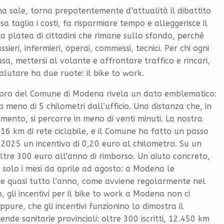
na sale, torna prepotentemente d’attualità il dibattito
 taglia i costi, fa risparmiare tempo e alleggerisce il
ta platea di cittadini che rimane sullo sfondo, perché
ieri, infermieri, operai, commessi, tecnici. Per chi ogni
sa, mettersi al volante e affrontare traffico e rincari,
alutare ha due ruote: il bike to work.
voro del Comune di Modena rivela un dato emblematico:
 meno di 5 chilometri dall’ufficio. Una distanza che, in
amento, si percorre in meno di venti minuti. La nostra
16 km di rete ciclabile, e il Comune ha fatto un passo
2025 un incentivo di 0,20 euro al chilometro. Su un
 oltre 300 euro all’anno di rimborso. Un aiuto concreto,
 solo i mesi da aprile ad agosto: a Modena le
 quasi tutto l’anno, come avviene regolarmente nel
 gli incentivi per il bike to work a Modena non ci
pure, che gli incentivi funzionino lo dimostra il
nde sanitarie provinciali: oltre 300 iscritti, 12.450 km