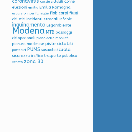
coronavirus
donne
corsie ciclabili
elezioni
Emilia Romagna
emilia
fiab carpi
flussi
escursioni per famiglie
incidenti stradali
Infobici
ciclistici
inquinamento
Legambiente
Modena
MTB
passaggi
ciclopedonali
piano della mobilità
piste ciclabili
pianura modenese
PUMS
scuola
sassuolo
portabici
sicurezza
trasporto pubblico
traffico
zona 30
veneto