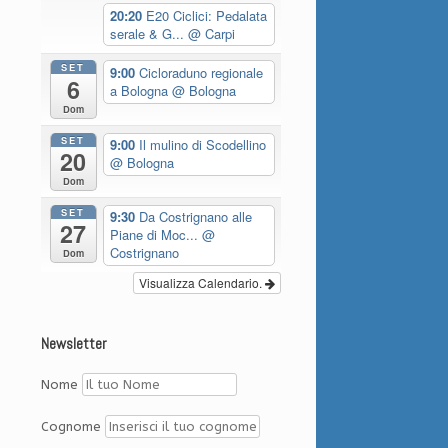
20:20
E20 Ciclici: Pedalata
serale & G...
@ Carpi
SET
9:00
Cicloraduno regionale
6
a Bologna
@ Bologna
Dom
SET
9:00
Il mulino di Scodellino
20
@ Bologna
Dom
SET
9:30
Da Costrignano alle
27
Piane di Moc...
@
Costrignano
Dom
Visualizza Calendario.
Newsletter
Nome
Cognome