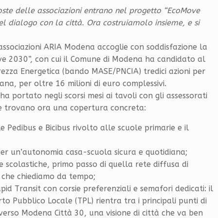
oste delle associazioni entrano nel progetto “EcoMove
l dialogo con la città. Ora costruiamolo insieme, e si
associazioni ARIA Modena accoglie con soddisfazione la
e 2030”, con cui il Comune di Modena ha candidato al
urezza Energetica (bando MASE/PNCIA) tredici azioni per
bana, per oltre 16 milioni di euro complessivi.
a portato negli scorsi mesi ai tavoli con gli assessorati
 e trovano ora una copertura concreta:
Pedibus e Bicibus rivolto alle scuole primarie e il
er un’autonomia casa-scuola sicura e quotidiana;
 scolastiche, primo passo di quella rete diffusa di
e che chiediamo da tempo;
apid Transit con corsie preferenziali e semafori dedicati: il
 Pubblico Locale (TPL) rientra tra i principali punti di
verso Modena Città 30, una visione di città che va ben