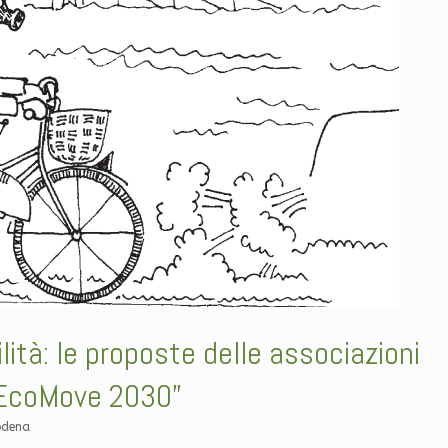
ità: le proposte delle associazioni
“EcoMove 2030”
odena