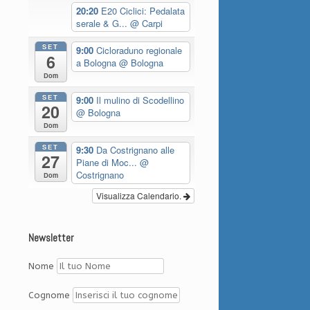
20:20
E20 Ciclici: Pedalata
serale & G...
@ Carpi
SET
9:00
Cicloraduno regionale
6
a Bologna
@ Bologna
Dom
SET
9:00
Il mulino di Scodellino
20
@ Bologna
Dom
SET
9:30
Da Costrignano alle
27
Piane di Moc...
@
Costrignano
Dom
Visualizza Calendario.
Newsletter
Nome
Cognome