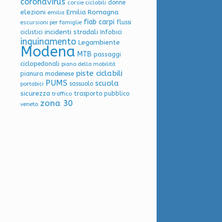
coronavirus
donne
corsie ciclabili
elezioni
Emilia Romagna
emilia
fiab carpi
flussi
escursioni per famiglie
incidenti stradali
Infobici
ciclistici
inquinamento
Legambiente
Modena
MTB
passaggi
ciclopedonali
piano della mobilità
piste ciclabili
pianura modenese
PUMS
scuola
sassuolo
portabici
sicurezza
trasporto pubblico
traffico
zona 30
veneto