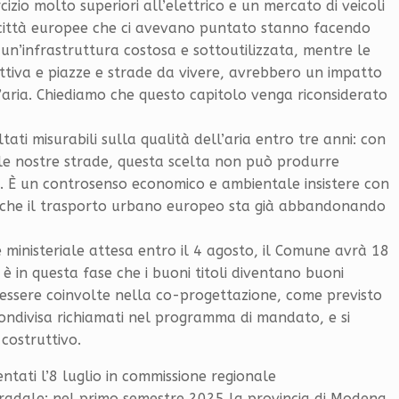
cizio molto superiori all’elettrico e un mercato di veicoli
e città europee che ci avevano puntato stanno facendo
è un’infrastruttura costosa e sottoutilizzata, mentre le
 attiva e piazze e strade da vivere, avrebbero un impatto
’aria. Chiediamo che questo capitolo venga riconsiderato
tati misurabili sulla qualità dell’aria entro tre anni: con
lle nostre strade, questa scelta non può produrre
do. È un controsenso economico e ambientale insistere con
a che il trasporto urbano europeo sta già abbandonando
e ministeriale attesa entro il 4 agosto, il Comune avrà 18
è in questa fase che i buoni titoli diventano buoni
i essere coinvolte nella co-progettazione, come previsto
condivisa richiamati nel programma di mandato, e si
costruttivo.
ntati l’8 luglio in commissione regionale
stradale: nel primo semestre 2025 la provincia di Modena