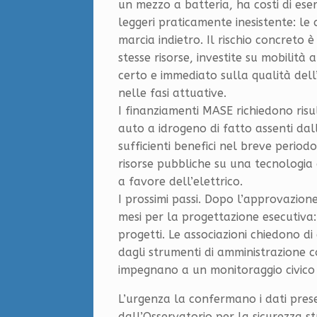
un mezzo a batteria, ha costi di eser
leggeri praticamente inesistente: l
marcia indietro. Il rischio concreto 
stesse risorse, investite su mobilità
certo e immediato sulla qualità dell
nelle fasi attuative.
I finanziamenti MASE richiedono risul
auto a idrogeno di fatto assenti da
sufficienti benefici nel breve perio
risorse pubbliche su una tecnologi
a favore dell’elettrico.
I prossimi passi. Dopo l’approvazion
mesi per la progettazione esecutiva: 
progetti. Le associazioni chiedono d
dagli strumenti di amministrazione 
impegnano a un monitoraggio civico 
L’urgenza la confermano i dati prese
dall’Osservatorio per la sicurezza 