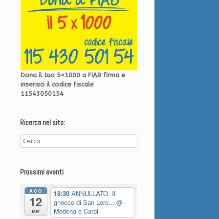
Dona il tuo 5×1000 a FIAB firma e
inserisci il codice fiscale
11543050154
Ricerca nel sito:
Prossimi eventi
AGO
18:30
ANNULLATO: Il
12
gnocco di San Lore...
@
Modena e Carpi
Mer