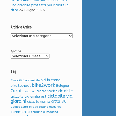
Oltre 1.400 firme per San Damaso:
una ciclabile protetta per ricucire la
città
24 Giugno 2026
Archivio Articoli
Archivio
Articoli
Archivi
Tag
bici in treno
#mobilitàsostenibile
bike2work
bike2school
Bologna
Carpi
ciclabile
centro storico
cavalcavia
ciclabile via
ciclabile via emilia est
giardini
citta 30
cicloturismo
Codice della Strada
colline modenesi
commercio
comune di modena