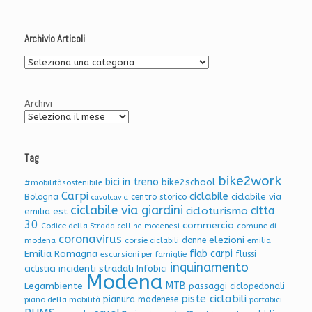
Archivio Articoli
Archivio
Articoli
Archivi
Tag
bike2work
bici in treno
bike2school
#mobilitàsostenibile
Carpi
ciclabile
ciclabile via
Bologna
centro storico
cavalcavia
ciclabile via giardini
citta
cicloturismo
emilia est
30
commercio
Codice della Strada
colline modenesi
comune di
coronavirus
elezioni
donne
modena
corsie ciclabili
emilia
Emilia Romagna
fiab carpi
flussi
escursioni per famiglie
inquinamento
incidenti stradali
Infobici
ciclistici
Modena
Legambiente
MTB
passaggi ciclopedonali
piste ciclabili
pianura modenese
piano della mobilità
portabici