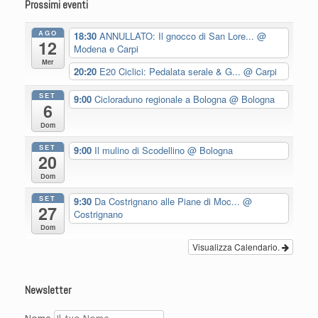
Prossimi eventi
AGO
18:30
ANNULLATO: Il gnocco di San Lore...
@
12
Modena e Carpi
Mer
20:20
E20 Ciclici: Pedalata serale & G...
@ Carpi
SET
9:00
Cicloraduno regionale a Bologna
@ Bologna
6
Dom
SET
9:00
Il mulino di Scodellino
@ Bologna
20
Dom
SET
9:30
Da Costrignano alle Piane di Moc...
@
27
Costrignano
Dom
Visualizza Calendario.
Newsletter