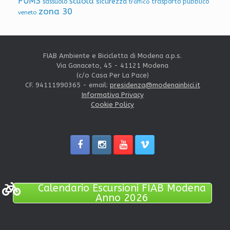
PUMS
scuola
sicurezza
sassuolo
trasporto pubblico
traffico
zona 30
veneto
FIAB Ambiente e Bicicletta di Modena a.p.s.
Via Ganaceto, 45 - 41121 Modena
(c/o Casa Per La Pace)
CF. 94111990365 - email:
presidenza@modenainbici.it
Informativa Privacy
Cookie Policy
Calendario Escursioni FIAB Modena
Anno 2026