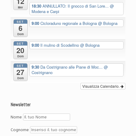
12
18:30
ANNULLATO: Il gnocco di San Lore...
@
Mer
Modena e Carpi
SET
9:00
Cicloraduno regionale a Bologna
@ Bologna
6
Dom
SET
9:00
Il mulino di Scodellino
@ Bologna
20
Dom
SET
9:30
Da Costrignano alle Piane di Moc...
@
27
Costrignano
Dom
Visualizza Calendario.
Newsletter
Nome
Cognome