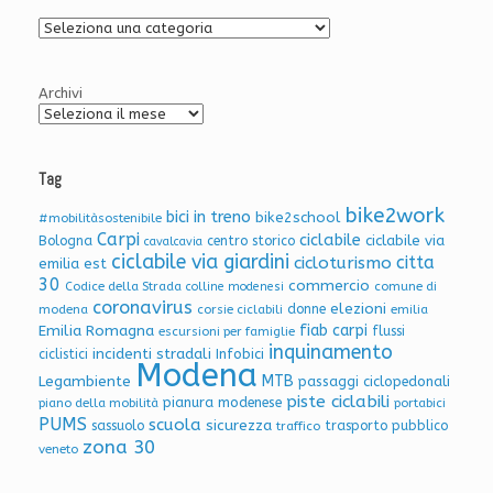
Archivio
Articoli
Archivi
Tag
bike2work
bici in treno
bike2school
#mobilitàsostenibile
Carpi
ciclabile
ciclabile via
Bologna
centro storico
cavalcavia
ciclabile via giardini
citta
cicloturismo
emilia est
30
commercio
Codice della Strada
colline modenesi
comune di
coronavirus
elezioni
donne
modena
corsie ciclabili
emilia
Emilia Romagna
fiab carpi
flussi
escursioni per famiglie
inquinamento
incidenti stradali
Infobici
ciclistici
Modena
Legambiente
MTB
passaggi ciclopedonali
piste ciclabili
pianura modenese
piano della mobilità
portabici
PUMS
scuola
sicurezza
sassuolo
trasporto pubblico
traffico
zona 30
veneto