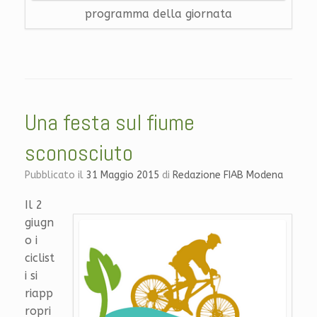
programma della giornata
Una festa sul fiume
sconosciuto
Pubblicato il
31 Maggio 2015
di
Redazione FIAB Modena
Il 2
giugn
o i
ciclist
i si
riapp
ropri