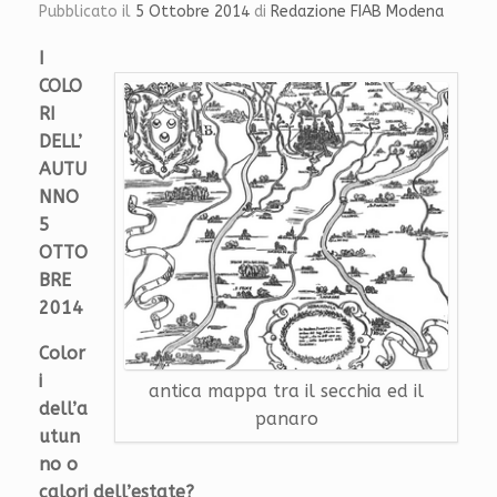
Pubblicato il
5 Ottobre 2014
di
Redazione FIAB Modena
I
COLO
RI
DELL’
AUTU
NNO
5
OTTO
BRE
2014
Color
i
antica mappa tra il secchia ed il
dell’a
panaro
utun
no o
calori dell’estate?