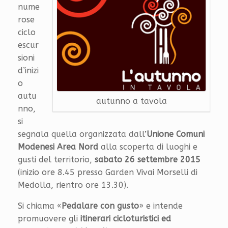
nume
rose
ciclo
escur
sioni
d’inizi
o
autu
autunno a tavola
nno,
si
segnala quella organizzata dall’
Unione Comuni
Modenesi Area Nord
alla scoperta di luoghi e
gusti del territorio,
sabato 26 settembre 2015
(inizio ore 8.45 presso Garden Vivai Morselli di
Medolla, rientro ore 13.30).
Si chiama «
Pedalare con gusto
» e intende
promuovere gli
itinerari cicloturistici ed