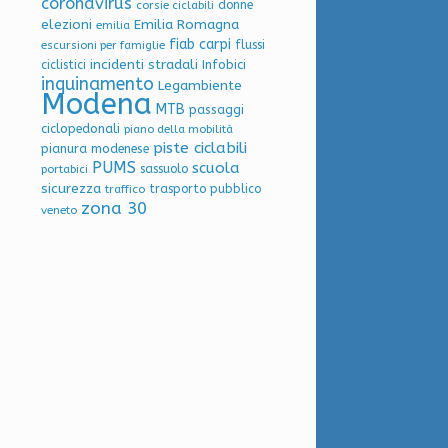
coronavirus
donne
corsie ciclabili
elezioni
Emilia Romagna
emilia
fiab carpi
flussi
escursioni per famiglie
incidenti stradali
Infobici
ciclistici
inquinamento
Legambiente
Modena
MTB
passaggi
ciclopedonali
piano della mobilità
piste ciclabili
pianura modenese
PUMS
scuola
sassuolo
portabici
sicurezza
trasporto pubblico
traffico
zona 30
veneto