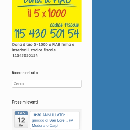
Dona il tuo 5×1000 a FIAB firma e
inserisci il codice fiscale
11543050154
Ricerca nel sito:
Prossimi eventi
AGO
18:30
ANNULLATO: Il
12
gnocco di San Lore...
@
Modena e Carpi
Mer