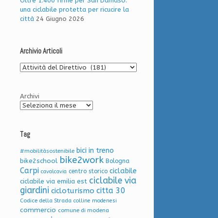
Oltre 1.400 firme per San Damaso:
una ciclabile protetta per ricucire la
città
24 Giugno 2026
Archivio Articoli
Archivio
Articoli
Archivi
Tag
bici in treno
#mobilitàsostenibile
bike2work
bike2school
Bologna
Carpi
ciclabile
centro storico
cavalcavia
ciclabile via
ciclabile via emilia est
giardini
citta 30
cicloturismo
Codice della Strada
colline modenesi
commercio
comune di modena