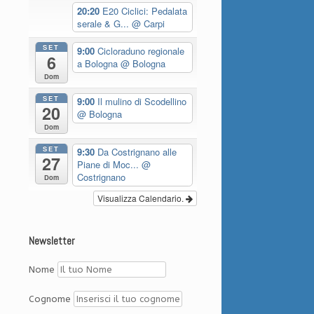
20:20
E20 Ciclici: Pedalata
serale & G...
@ Carpi
SET
9:00
Cicloraduno regionale
6
a Bologna
@ Bologna
Dom
SET
9:00
Il mulino di Scodellino
20
@ Bologna
Dom
SET
9:30
Da Costrignano alle
27
Piane di Moc...
@
Costrignano
Dom
Visualizza Calendario.
Newsletter
Nome
Cognome