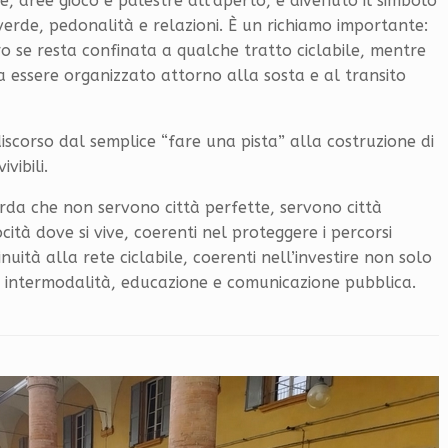
ne, aree gioco e palestre all’aperto, è divenuto il simbolo
 verde, pedonalità e relazioni. È un richiamo importante:
o se resta confinata a qualche tratto ciclabile, mentre
 a essere organizzato attorno alla sosta e al transito
discorso dal semplice “fare una pista” alla costruzione di
ivibili.
orda che non servono città perfette, servono città
ocità dove si vive, coerenti nel proteggere i percorsi
uità alla rete ciclabile, coerenti nell’investire non solo
i, intermodalità, educazione e comunicazione pubblica.