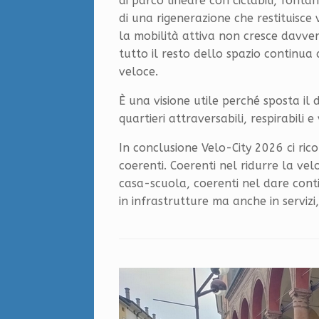
di parco lineare con ciclabili, fonta
di una rigenerazione che restituisce
la mobilità attiva non cresce davver
tutto il resto dello spazio continua
veloce.
È una visione utile perché sposta il 
quartieri attraversabili, respirabili e v
In conclusione Velo-City 2026 ci ric
coerenti. Coerenti nel ridurre la vel
casa-scuola, coerenti nel dare contin
in infrastrutture ma anche in serviz