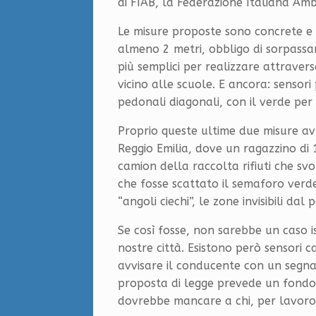
di FIAB, la Federazione Italiana Ambi
Le misure proposte sono concrete e to
almeno 2 metri, obbligo di sorpassa
più semplici per realizzare attraver
vicino alle scuole. E ancora: sensori
pedonali diagonali, con il verde per i
Proprio queste ultime due misure av
Reggio Emilia, dove un ragazzino di 
camion della raccolta rifiuti che sv
che fosse scattato il semaforo verde
“angoli ciechi”, le zone invisibili da
Se così fosse, non sarebbe un caso i
nostre città. Esistono però sensori ca
avvisare il conducente con un segna
proposta di legge prevede un fondo
dovrebbe mancare a chi, per lavoro, 