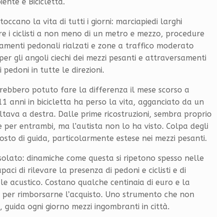
ente e Bicicletta.
ccano la vita di tutti i giorni: marciapiedi larghi
re i ciclisti a non meno di un metro e mezzo, procedure
samenti pedonali rialzati e zone a traffico moderato
 per gli angoli ciechi dei mezzi pesanti e attraversamenti
 pedoni in tutte le direzioni.
rebbero potuto fare la differenza il mese scorso a
11 anni in bicicletta ha perso la vita, agganciato da un
oltava a destra. Dalle prime ricostruzioni, sembra proprio
 per entrambi, ma l’autista non lo ha visto. Colpa degli
l posto di guida, particolarmente estese nei mezzi pesanti.
solato: dinamiche come questa si ripetono spesso nelle
paci di rilevare la presenza di pedoni e ciclisti e di
le acustico. Costano qualche centinaia di euro e la
 per rimborsarne l’acquisto. Uno strumento che non
guida ogni giorno mezzi ingombranti in città.