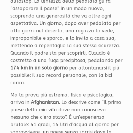
autostop. La lentezza della pedalata gli fa
“assaporare il paese” in un modo nuovo,
scoprendo una generosità che va oltre ogni
aspettativa. Un giorno, dopo aver pedalato per
otto giorni nel deserto, una ragazza lo vede,
improponibile e sporco, e lo invita a casa sua,
mettendo a repentaglio la sua stessa sicurezza.
Quando il padre sta per scoprirli, Claudio è
costretto a una fuga precipitosa, pedalando per
174 km in un solo giorno
per allontanarsi il più
possibile: il suo record personale, con la bici
carica.
Ma la prova più estrema, fisica e psicologica,
arriva in
Afghanistan
. Lo descrive come “il primo
paese della mia vita dove non conoscevo
nessuno che c’era stato”. È un’esperienza
brutale: 41 gradi, 14 litri d’acqua al giorno per
sopravvivere, un paese senza sorrisi dove la