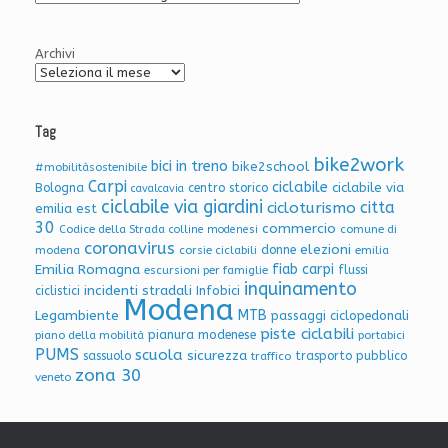
Articoli
Archivi
Tag
bike2work
bici in treno
bike2school
#mobilitàsostenibile
Carpi
ciclabile
ciclabile via
Bologna
centro storico
cavalcavia
ciclabile via giardini
citta
cicloturismo
emilia est
30
commercio
Codice della Strada
colline modenesi
comune di
coronavirus
elezioni
donne
modena
corsie ciclabili
emilia
Emilia Romagna
fiab carpi
flussi
escursioni per famiglie
inquinamento
incidenti stradali
Infobici
ciclistici
Modena
Legambiente
MTB
passaggi ciclopedonali
piste ciclabili
pianura modenese
piano della mobilità
portabici
PUMS
scuola
sicurezza
sassuolo
trasporto pubblico
traffico
zona 30
veneto