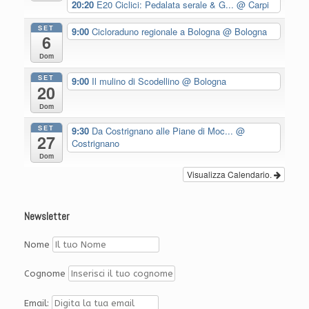
20:20
E20 Ciclici: Pedalata serale & G...
@ Carpi
SET
9:00
Cicloraduno regionale a Bologna
@ Bologna
6
Dom
SET
9:00
Il mulino di Scodellino
@ Bologna
20
Dom
SET
9:30
Da Costrignano alle Piane di Moc...
@
27
Costrignano
Dom
Visualizza Calendario.
Newsletter
Nome
Cognome
Email: