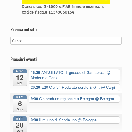
Dona il tuo 5×1000 a FIAB firma e inserisci il
codice fiscale 11543050154
Ricerca nel sito:
Prossimi eventi
AGO
18:30
ANNULLATO: Il gnocco di San Lore...
@
12
Modena e Carpi
Mer
20:20
E20 Ciclici: Pedalata serale & G...
@ Carpi
SET
9:00
Cicloraduno regionale a Bologna
@ Bologna
6
Dom
SET
9:00
Il mulino di Scodellino
@ Bologna
20
Dom