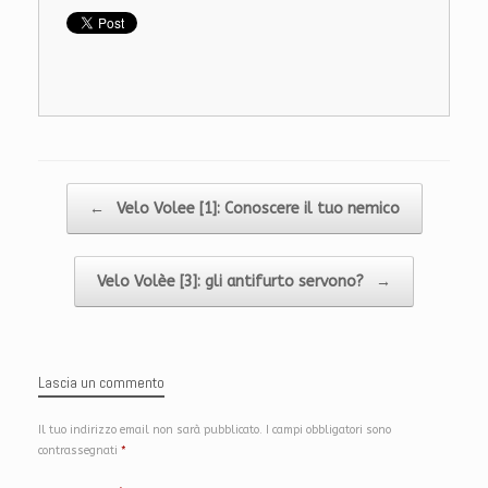
Navigazione articolo
←
Velo Volee [1]: Conoscere il tuo nemico
Velo Volèe [3]: gli antifurto servono?
→
Lascia un commento
Il tuo indirizzo email non sarà pubblicato.
I campi obbligatori sono
contrassegnati
*