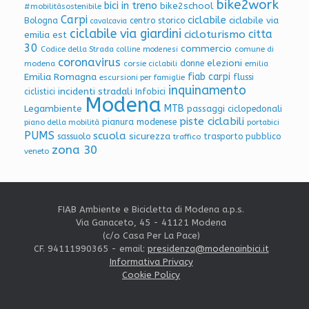
bike2work
bici in treno
bike2school
#mobilitàsostenibile
Carpi
ciclabile
ciclabile via
Bologna
centro storico
cavalcavia
ciclabile via giardini
citta
cicloturismo
emilia est
30
commercio
Codice della Strada
colline modenesi
comune di
coronavirus
elezioni
donne
modena
corsie ciclabili
emilia
Emilia Romagna
fiab carpi
flussi
escursioni per famiglie
inquinamento
incidenti stradali
Infobici
ciclistici
Modena
Legambiente
MTB
passaggi ciclopedonali
piste ciclabili
pianura modenese
piano della mobilità
portabici
PUMS
scuola
sicurezza
sassuolo
trasporto pubblico
traffico
zona 30
veneto
FIAB Ambiente e Bicicletta di Modena a.p.s.
Via Ganaceto, 45 - 41121 Modena
(c/o Casa Per La Pace)
CF. 94111990365 - email:
presidenza@modenainbici.it
Informativa Privacy
Cookie Policy