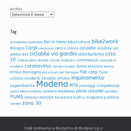
Archivi
Tag
bike2work
bici in treno
bike2school
#mobilitàsostenibile
Carpi
ciclabile
ciclabile via
Bologna
centro storico
cavalcavia
ciclabile via giardini
citta
cicloturismo
emilia est
30
commercio
Codice della Strada
colline modenesi
comune di
coronavirus
elezioni
donne
modena
corsie ciclabili
emilia
Emilia Romagna
fiab carpi
flussi
escursioni per famiglie
inquinamento
incidenti stradali
Infobici
ciclistici
Modena
Legambiente
MTB
passaggi ciclopedonali
piste ciclabili
pianura modenese
piano della mobilità
portabici
PUMS
scuola
sicurezza
sassuolo
trasporto pubblico
traffico
zona 30
veneto
FIAB Ambiente e Bicicletta di Modena a.p.s.