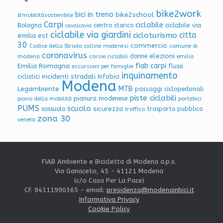
bike2work
bici in treno
bike2school
#mobilitàsostenibile
Carpi
ciclabile
ciclabile via
Bologna
centro storico
cavalcavia
ciclabile via giardini
citta
cicloturismo
emilia est
30
commercio
Codice della Strada
colline modenesi
comune di
coronavirus
elezioni
donne
modena
corsie ciclabili
emilia
Emilia Romagna
fiab carpi
flussi
escursioni per famiglie
inquinamento
incidenti stradali
Infobici
ciclistici
Modena
Legambiente
MTB
passaggi ciclopedonali
piste ciclabili
pianura modenese
piano della mobilità
portabici
PUMS
scuola
sicurezza
sassuolo
trasporto pubblico
traffico
zona 30
veneto
FIAB Ambiente e Bicicletta di Modena a.p.s.
Via Ganaceto, 45 - 41121 Modena
(c/o Casa Per La Pace)
CF. 94111990365 - email:
presidenza@modenainbici.it
Informativa Privacy
Cookie Policy