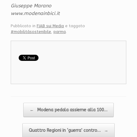
Giuseppe Marano
www.modenainbici.it
Pubblicato in
FIAB sui Media
e taggato
#mobilitàsostenibile
,
parma
.
Navigazione articolo
←
Modena pedala assieme alla 100…
Quattro Regioni in ‘guerra’ contro…
→