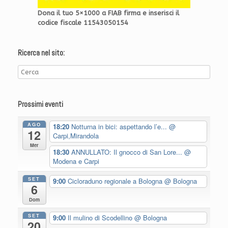
Dona il tuo 5×1000 a FIAB firma e inserisci il
codice fiscale 11543050154
Ricerca nel sito:
Prossimi eventi
AGO
18:20
Notturna in bici: aspettando l’e...
@
12
Carpi,Mirandola
Mer
18:30
ANNULLATO: Il gnocco di San Lore...
@
Modena e Carpi
SET
9:00
Cicloraduno regionale a Bologna
@ Bologna
6
Dom
SET
9:00
Il mulino di Scodellino
@ Bologna
20