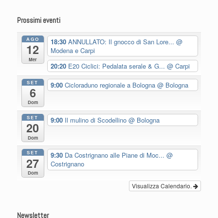
Prossimi eventi
AGO
18:30
ANNULLATO: Il gnocco di San Lore...
@
12
Modena e Carpi
Mer
20:20
E20 Ciclici: Pedalata serale & G...
@ Carpi
SET
9:00
Cicloraduno regionale a Bologna
@ Bologna
6
Dom
SET
9:00
Il mulino di Scodellino
@ Bologna
20
Dom
SET
9:30
Da Costrignano alle Piane di Moc...
@
27
Costrignano
Dom
Visualizza Calendario.
Newsletter