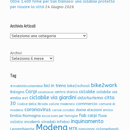
Oltre 1.400 firme per San Damaso: una ciclabile protetta
per ricucire la città
24 Giugno 2026
Archivio Articoli
Archivio
Articoli
Archivi
Tag
bike2work
bici in treno
bike2school
#mobilitàsostenibile
Carpi
ciclabile
ciclabile via
Bologna
centro storico
cavalcavia
ciclabile via giardini
citta
cicloturismo
emilia est
30
commercio
Codice della Strada
colline modenesi
comune di
coronavirus
elezioni
donne
modena
corsie ciclabili
emilia
Emilia Romagna
fiab carpi
flussi
escursioni per famiglie
inquinamento
incidenti stradali
Infobici
ciclistici
Modena
Legambiente
MTB
passaggi ciclopedonali