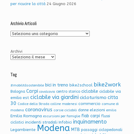
per ricucire la città
24 Giugno 2026
Archivio Articoli
Archivio
Articoli
Archivi
Tag
bike2work
bici in treno
bike2school
#mobilitàsostenibile
Carpi
ciclabile
ciclabile via
Bologna
centro storico
cavalcavia
ciclabile via giardini
citta
cicloturismo
emilia est
30
commercio
Codice della Strada
colline modenesi
comune di
coronavirus
elezioni
donne
modena
corsie ciclabili
emilia
Emilia Romagna
fiab carpi
flussi
escursioni per famiglie
inquinamento
incidenti stradali
Infobici
ciclistici
Modena
Legambiente
MTB
passaggi ciclopedonali