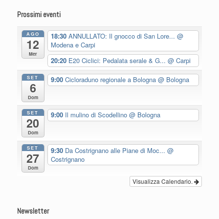
Prossimi eventi
AGO
18:30
ANNULLATO: Il gnocco di San Lore...
@
12
Modena e Carpi
Mer
20:20
E20 Ciclici: Pedalata serale & G...
@ Carpi
SET
9:00
Cicloraduno regionale a Bologna
@ Bologna
6
Dom
SET
9:00
Il mulino di Scodellino
@ Bologna
20
Dom
SET
9:30
Da Costrignano alle Piane di Moc...
@
27
Costrignano
Dom
Visualizza Calendario.
Newsletter