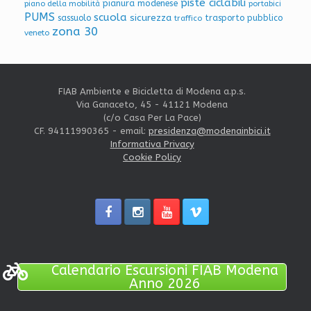
piste ciclabili
pianura modenese
piano della mobilità
portabici
PUMS
scuola
sicurezza
sassuolo
trasporto pubblico
traffico
zona 30
veneto
FIAB Ambiente e Bicicletta di Modena a.p.s.
Via Ganaceto, 45 - 41121 Modena
(c/o Casa Per La Pace)
CF. 94111990365 - email:
presidenza@modenainbici.it
Informativa Privacy
Cookie Policy
Calendario Escursioni FIAB Modena
Anno 2026