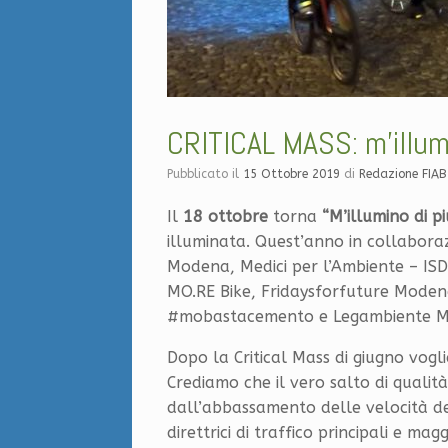
CRITICAL MASS: m’illumi
Pubblicato il
15 Ottobre 2019
di
Redazione FIA
Il
18 ottobre
torna
“M’illumino di pi
illuminata. Quest’anno in collabora
Modena, Medici per l’Ambiente – ISD
MO.RE Bike, Fridaysforfuture Modena
#mobastacemento e Legambiente 
Dopo la Critical Mass di giugno vogl
Crediamo che il vero salto di qualit
dall’abbassamento delle velocità del
direttrici di traffico principali e mag