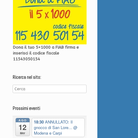
Dona il tuo 5×1000 a FIAB firma e
inserisci il codice fiscale
11543050154
Ricerca nel sito:
Prossimi eventi
AGO
18:30
ANNULLATO: Il
12
gnocco di San Lore...
@
Modena e Carpi
Mer