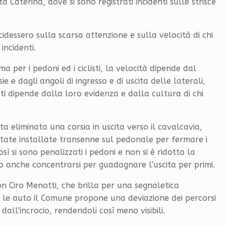
 Caterina, dove si sono registrati incidenti sulle strisce
idessero sulla scarsa attenzione e sulla velocità di chi
incidenti.
 per i pedoni ed i ciclisti, la velocità dipende dal
e e dagli angoli di ingresso e di uscita delle laterali,
sti dipende dalla loro evidenza e dalla cultura di chi
ata eliminata una corsia in uscita verso il cavalcavia,
state installate transenne sul pedonale per fermare i
ì si sono penalizzati i pedoni e non si è ridotta la
no anche concentrarsi per guadagnare l’uscita per primi.
on Ciro Menotti, che brilla per una segnaletica
e le auto il Comune propone una deviazione dei percorsi
 dall’incrocio, rendendoli così meno visibili.