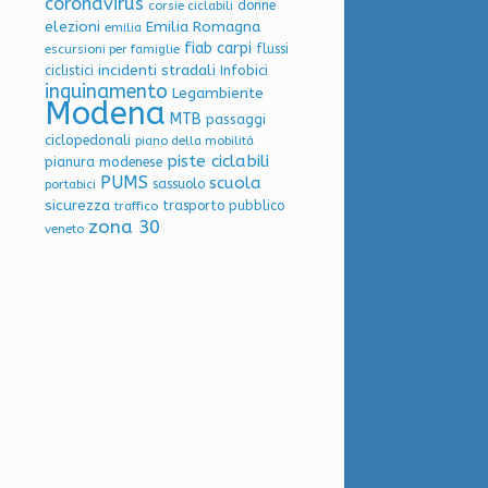
coronavirus
donne
corsie ciclabili
elezioni
Emilia Romagna
emilia
fiab carpi
flussi
escursioni per famiglie
incidenti stradali
Infobici
ciclistici
inquinamento
Legambiente
Modena
MTB
passaggi
ciclopedonali
piano della mobilità
piste ciclabili
pianura modenese
PUMS
scuola
sassuolo
portabici
sicurezza
trasporto pubblico
traffico
zona 30
veneto