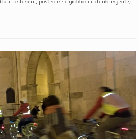
e (luce anteriore, posteriore e giubbino catarifrangente)