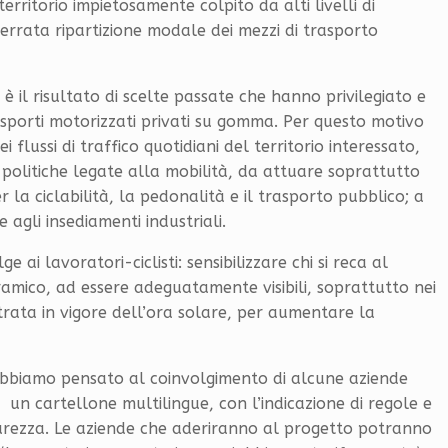
rritorio impietosamente colpito da alti livelli di
rrata ripartizione modale dei mezzi di trasporto
è il risultato di scelte passate che hanno privilegiato e
asporti motorizzati privati su gomma. Per questo motivo
i flussi di traffico quotidiani del territorio interessato,
 politiche legate alla mobilità, da attuare soprattutto
r la ciclabilità, la pedonalità e il trasporto pubblico; a
 agli insediamenti industriali.
ge ai lavoratori-ciclisti: sensibilizzare chi si reca al
eramico, ad essere adeguatamente visibili, soprattutto nei
ntrata in vigore dell’ora solare, per aumentare la
i abbiamo pensato al coinvolgimento di alcune aziende
 un cartellone multilingue, con l’indicazione di regole e
icurezza. Le aziende che aderiranno al progetto potranno