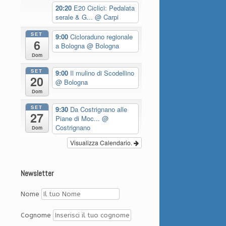
20:20
E20 Ciclici: Pedalata
serale & G...
@ Carpi
SET
9:00
Cicloraduno regionale
6
a Bologna
@ Bologna
Dom
SET
9:00
Il mulino di Scodellino
20
@ Bologna
Dom
SET
9:30
Da Costrignano alle
27
Piane di Moc...
@
Costrignano
Dom
Visualizza Calendario.
Newsletter
Nome
Cognome