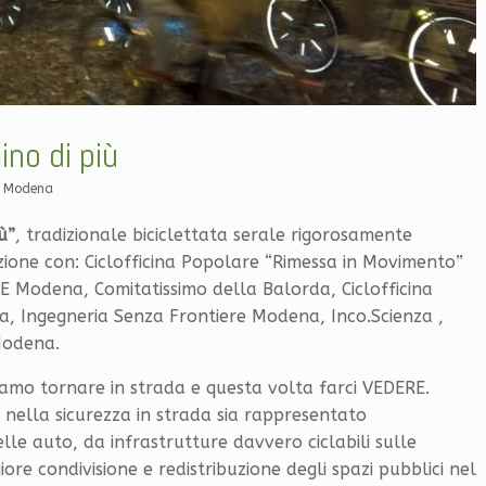
no di più
B Modena
ù”
, tradizionale biciclettata serale rigorosamente
zione con: Ciclofficina Popolare “Rimessa in Movimento”
E Modena, Comitatissimo della Balorda, Ciclofficina
, Ingegneria Senza Frontiere Modena, Inco.Scienza ,
Modena.
iamo tornare in strada e questa volta farci VEDERE.
à nella sicurezza in strada sia rappresentato
le auto, da infrastrutture davvero ciclabili sulle
giore condivisione e redistribuzione degli spazi pubblici nel