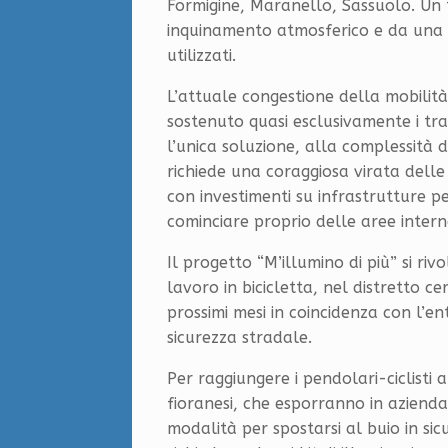
Formigine, Maranello, Sassuolo. Un te
inquinamento atmosferico e da una e
utilizzati.
L’attuale congestione della mobilità 
sostenuto quasi esclusivamente i tr
l’unica soluzione, alla complessità de
richiede una coraggiosa virata delle
con investimenti su infrastrutture pe
cominciare proprio delle aree interne
Il progetto “M’illumino di più” si rivol
lavoro in bicicletta, nel distretto c
prossimi mesi in coincidenza con l’e
sicurezza stradale.
Per raggiungere i pendolari-ciclist
fioranesi, che esporranno in azienda
modalità per spostarsi al buio in s