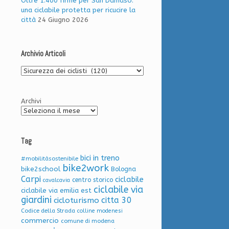
Oltre 1.400 firme per San Damaso:
una ciclabile protetta per ricucire la
città
24 Giugno 2026
Archivio Articoli
Archivio
Articoli
Archivi
Tag
bici in treno
#mobilitàsostenibile
bike2work
bike2school
Bologna
Carpi
ciclabile
centro storico
cavalcavia
ciclabile via
ciclabile via emilia est
giardini
citta 30
cicloturismo
Codice della Strada
colline modenesi
commercio
comune di modena