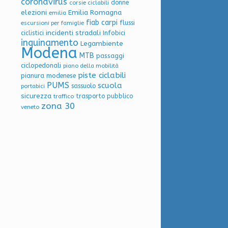
coronavirus
donne
corsie ciclabili
elezioni
Emilia Romagna
emilia
fiab carpi
flussi
escursioni per famiglie
incidenti stradali
Infobici
ciclistici
inquinamento
Legambiente
Modena
MTB
passaggi
ciclopedonali
piano della mobilità
piste ciclabili
pianura modenese
PUMS
scuola
sassuolo
portabici
sicurezza
trasporto pubblico
traffico
zona 30
veneto