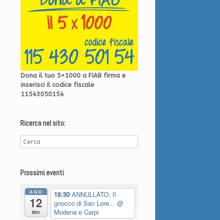
Dona il tuo 5×1000 a FIAB firma e
inserisci il codice fiscale
11543050154
Ricerca nel sito:
Prossimi eventi
AGO
18:30
ANNULLATO: Il
12
gnocco di San Lore...
@
Modena e Carpi
Mer