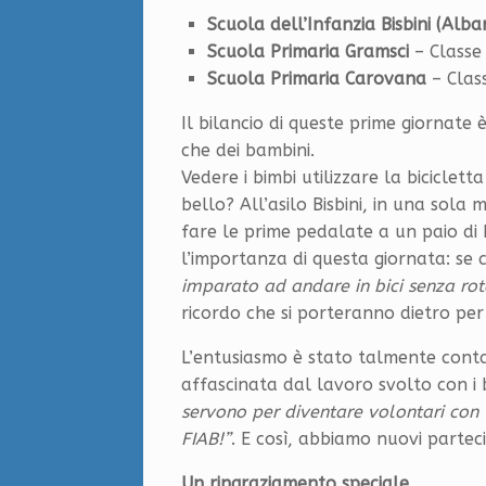
Scuola dell’Infanzia Bisbini (Alba
Scuola Primaria Gramsci
– Classe
Scuola Primaria Carovana
– Clas
Il bilancio di queste prime giornate
che dei bambini.
Vedere i bimbi utilizzare la biciclett
bello? All’asilo Bisbini, in una sola m
fare le prime pedalate a un paio di
l’importanza di questa giornata: se 
imparato ad andare in bici senza rot
ricordo che si porteranno dietro per 
L’entusiasmo è stato talmente cont
affascinata dal lavoro svolto con i 
servono per diventare volontari con 
FIAB!”
. E così, abbiamo nuovi partec
Un ringraziamento speciale