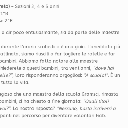
reto)
– Sezioni 3, 4 e 5 anni
 1°B
se 2°B
 è a dir poco entusiasmante, sia da parte delle maestre
a durante l’orario scolastico è una gioia. L’aneddoto più
attinata, siamo riusciti a far togliere le rotelle e far
 bambini. Abbiamo fatto notare alle maestre
chiederete a questi bambini, tra vent’anni,
“dove hai
elle?”
, loro risponderanno orgogliosi:
“A scuola!”
. È un
tutta la vita.
agioso che una maestra della scuola Gramsci, rimasta
bambini, ci ha chiesto a fine giornata:
“Quali titoli
voi?”
. La nostra risposta?
“Nessuno, basta iscriversi a
ipanti nel percorso per diventare volontari Fiab.