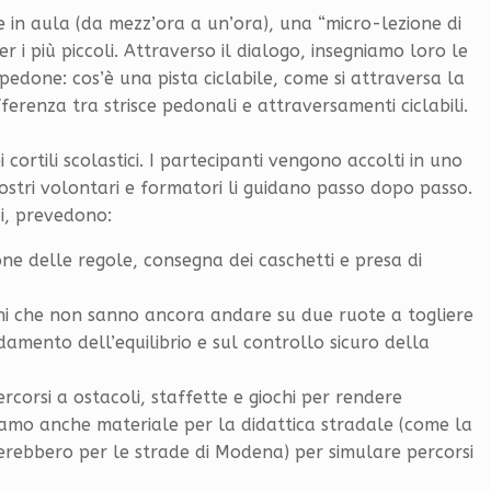
e in aula (da mezz’ora a un’ora), una “micro-lezione di
 i più piccoli. Attraverso il dialogo, insegniamo loro le
 pedone: cos’è una pista ciclabile, come si attraversa la
fferenza tra strisce pedonali e attraversamenti ciclabili.
 cortili scolastici. I partecipanti vengono accolti in uno
nostri volontari e formatori li guidano passo dopo passo.
pi, prevedono:
ne delle regole, consegna dei caschetti e presa di
ni che non sanno ancora andare su due ruote a togliere
damento dell’equilibrio e sul controllo sicuro della
rcorsi a ostacoli, staffette e giochi per rendere
ziamo anche materiale per la didattica stradale (come la
rerebbero per le strade di Modena) per simulare percorsi