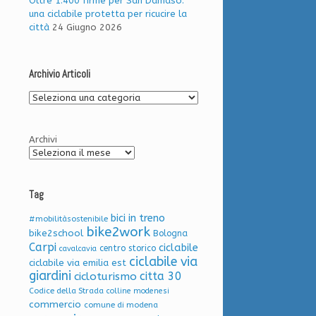
Oltre 1.400 firme per San Damaso:
una ciclabile protetta per ricucire la
città
24 Giugno 2026
Archivio Articoli
Archivio
Articoli
Archivi
Tag
bici in treno
#mobilitàsostenibile
bike2work
bike2school
Bologna
Carpi
ciclabile
centro storico
cavalcavia
ciclabile via
ciclabile via emilia est
giardini
citta 30
cicloturismo
Codice della Strada
colline modenesi
commercio
comune di modena