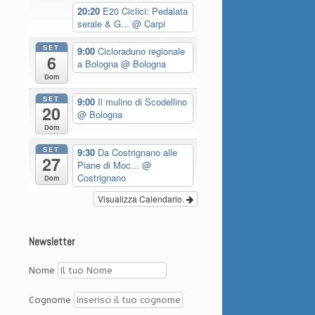
20:20
E20 Ciclici: Pedalata
serale & G...
@ Carpi
SET
9:00
Cicloraduno regionale
6
a Bologna
@ Bologna
Dom
SET
9:00
Il mulino di Scodellino
20
@ Bologna
Dom
SET
9:30
Da Costrignano alle
27
Piane di Moc...
@
Costrignano
Dom
Visualizza Calendario.
Newsletter
Nome
Cognome