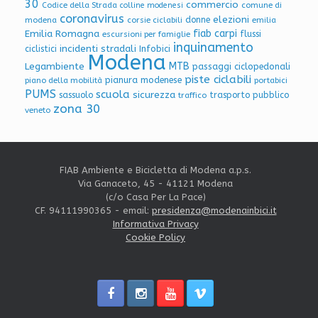
30
commercio
Codice della Strada
colline modenesi
comune di
coronavirus
elezioni
donne
modena
corsie ciclabili
emilia
Emilia Romagna
fiab carpi
flussi
escursioni per famiglie
inquinamento
incidenti stradali
Infobici
ciclistici
Modena
Legambiente
MTB
passaggi ciclopedonali
piste ciclabili
pianura modenese
piano della mobilità
portabici
PUMS
scuola
sicurezza
sassuolo
trasporto pubblico
traffico
zona 30
veneto
FIAB Ambiente e Bicicletta di Modena a.p.s.
Via Ganaceto, 45 - 41121 Modena
(c/o Casa Per La Pace)
CF. 94111990365 - email:
presidenza@modenainbici.it
Informativa Privacy
Cookie Policy