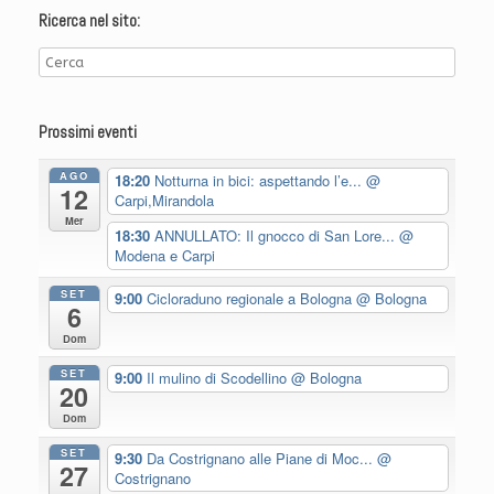
Ricerca nel sito:
Prossimi eventi
AGO
18:20
Notturna in bici: aspettando l’e...
@
12
Carpi,Mirandola
Mer
18:30
ANNULLATO: Il gnocco di San Lore...
@
Modena e Carpi
SET
9:00
Cicloraduno regionale a Bologna
@ Bologna
6
Dom
SET
9:00
Il mulino di Scodellino
@ Bologna
20
Dom
SET
9:30
Da Costrignano alle Piane di Moc...
@
27
Costrignano