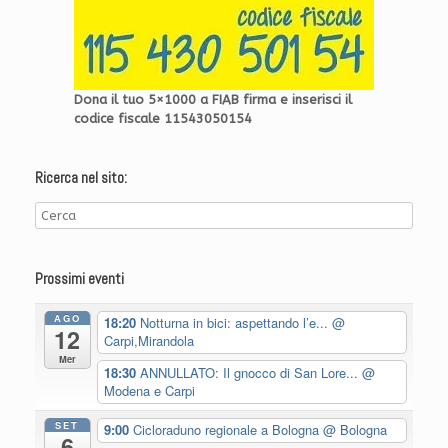
Dona il tuo 5×1000 a FIAB firma e inserisci il
codice fiscale 11543050154
Ricerca nel sito:
Prossimi eventi
AGO
18:20
Notturna in bici: aspettando l’e...
@
12
Carpi,Mirandola
Mer
18:30
ANNULLATO: Il gnocco di San Lore...
@
Modena e Carpi
SET
9:00
Cicloraduno regionale a Bologna
@ Bologna
6