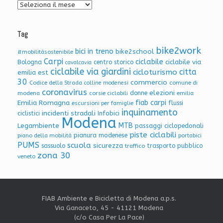
Tag
bike2work
bici in treno
bike2school
#mobilitàsostenibile
Carpi
ciclabile
ciclabile via
Bologna
centro storico
cavalcavia
ciclabile via giardini
citta
cicloturismo
emilia est
30
commercio
Codice della Strada
colline modenesi
comune di
coronavirus
elezioni
donne
modena
corsie ciclabili
emilia
Emilia Romagna
fiab carpi
flussi
escursioni per famiglie
inquinamento
incidenti stradali
Infobici
ciclistici
Modena
Legambiente
MTB
passaggi ciclopedonali
piste ciclabili
pianura modenese
piano della mobilità
portabici
PUMS
scuola
sicurezza
sassuolo
trasporto pubblico
traffico
zona 30
veneto
FIAB Ambiente e Bicicletta di Modena a.p.s.
Via Ganaceto, 45 - 41121 Modena
(c/o Casa Per La Pace)