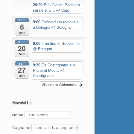
20:20
E20 Ciclici: Pedalata
serale & G...
@ Carpi
SET
9:00
Cicloraduno regionale
6
a Bologna
@ Bologna
Dom
SET
9:00
Il mulino di Scodellino
20
@ Bologna
Dom
SET
9:30
Da Costrignano alle
27
Piane di Moc...
@
Costrignano
Dom
Visualizza Calendario.
Newsletter
Nome
Cognome