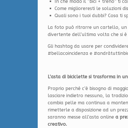
In che modo il “bici + treno” ti c
Come miglioreresti le soluzioni dis
Quali sono i tuoi dubbi? Cosa ti 
La foto può ritrarre un cartello, u
divertente dell’ultima volta che si è 
Gli hashtag da usare per condivider
#bellacoincidenza e #andràtuttinbic
L’asta di biciclette si trasforma in u
Proprio perché c’è bisogno di magg
lasciare indietro nessuno, la tradizi
cambia pelle ma continua a mantenere
rimetterle a disposizione ad un pre
saranno messe all’asta online
a pre
creativo.