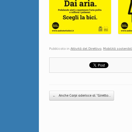
Pubblicato in
Attività del Direttivo
,
Mobilità sostenibi
Navigazione articolo
←
Anche Carpi aderisce al “Giretto…