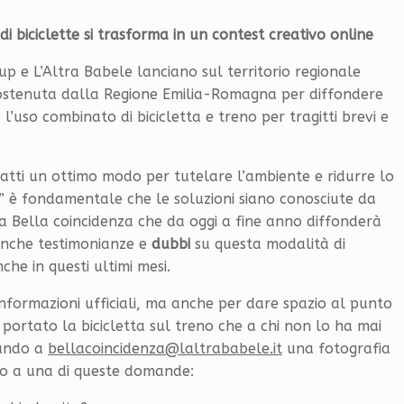
di biciclette si trasforma in un contest creativo online
p e L’Altra Babele lanciano sul territorio regionale
stenuta dalla Regione Emilia-Romagna per diffondere
 l’uso combinato di bicicletta e treno per tragitti brevi e
nfatti un ottimo modo per tutelare l’ambiente e ridurre lo
no” è fondamentale che le soluzioni siano conosciute da
na Bella coincidenza che da oggi a fine anno diffonderà
nche testimonianze e
dubbi
su questa modalità di
he in questi ultimi mesi.
nformazioni ufficiali, ma anche per dare spazio al punto
già portato la bicicletta sul treno che a chi non lo ha mai
iando a
bellacoincidenza@laltrababele.it
una fotografia
no a una di queste domande: