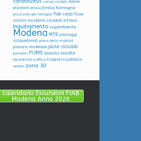
coronavirus
donne
corsie ciclabili
elezioni
Emilia Romagna
emilia
fiab carpi
flussi
escursioni per famiglie
incidenti stradali
Infobici
ciclistici
inquinamento
Legambiente
Modena
MTB
passaggi
ciclopedonali
piano della mobilità
piste ciclabili
pianura modenese
PUMS
scuola
sassuolo
portabici
sicurezza
trasporto pubblico
traffico
zona 30
veneto
Calendario Escursioni FIAB
Modena Anno 2026