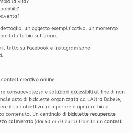
ambia la vita?
ponibili?
spaventa?
n dettaglio, un oggetto esemplificativo, un momento
portata la bici sul treno.
e il tutto su Facebook e Instagram sono
i.
n contest creativo online
iore consapevolezza e
soluzioni
accessibili
al fine di non
onale asta di biciclette organizzata da L’Altra Babele,
 il suo obiettivo: recuperare e riparare bici e
zzo contenuto. Un centinaio di
biciclette
recuperate
zzo calmierato
(dai 40 ai 70 euro) tramite un
contest