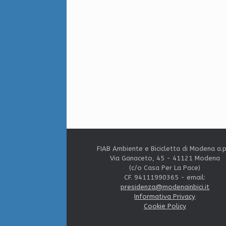
FIAB Ambiente e Bicicletta di Modena a.p
Via Ganaceto, 45 - 41121 Modena
(c/o Casa Per La Pace)
CF. 94111990365 - email:
presidenza@modenainbici.it
Informativa Privacy
Cookie Policy