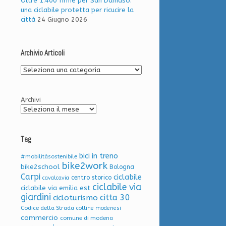
Oltre 1.400 firme per San Damaso:
una ciclabile protetta per ricucire la
città
24 Giugno 2026
Archivio Articoli
Archivio
Articoli
Archivi
Tag
bici in treno
#mobilitàsostenibile
bike2work
bike2school
Bologna
Carpi
ciclabile
centro storico
cavalcavia
ciclabile via
ciclabile via emilia est
giardini
citta 30
cicloturismo
Codice della Strada
colline modenesi
commercio
comune di modena