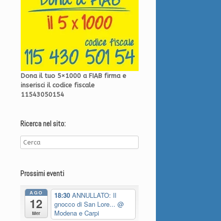
Dona il tuo 5×1000 a FIAB firma e
inserisci il codice fiscale
11543050154
Ricerca nel sito:
Prossimi eventi
AGO
18:30
ANNULLATO: Il
12
gnocco di San Lore...
@
Modena e Carpi
Mer