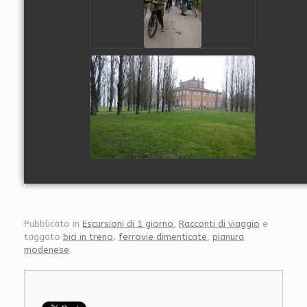
Pubblicato in
Escursioni di 1 giorno
,
Racconti di viaggio
e
taggato
bici in treno
,
ferrovie dimenticate
,
pianura
modenese
.