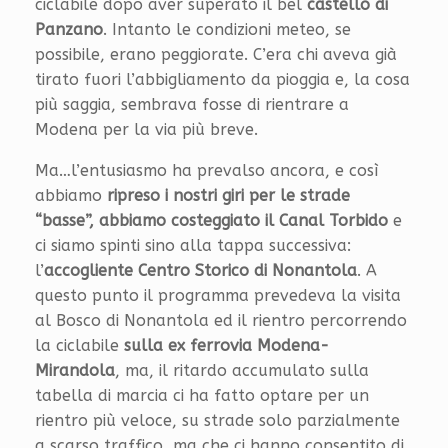
ciclabile dopo aver superato il bel
castello di
Panzano
. Intanto le condizioni meteo, se
possibile, erano peggiorate. C’era chi aveva già
tirato fuori l’abbigliamento da pioggia e, la cosa
più saggia, sembrava fosse di rientrare a
Modena per la via più breve.
Ma…l’entusiasmo ha prevalso ancora, e così
abbiamo
ripreso i nostri giri per le strade
“basse”, abbiamo costeggiato il Canal Torbido
e
ci siamo spinti sino alla tappa successiva:
l’
accogliente Centro Storico di Nonantola
. A
questo punto il programma prevedeva la visita
al Bosco di Nonantola ed il rientro percorrendo
la ciclabile
sulla ex ferrovia Modena-
Mirandola
, ma, il ritardo accumulato sulla
tabella di marcia ci ha fatto optare per un
rientro più veloce, su strade solo parzialmente
a scarso traffico, ma che ci hanno consentito di