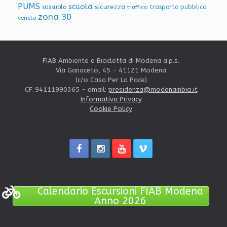
PUMS
scuola
sicurezza
sassuolo
trasporto pubblico
traffico
zona 30
veneto
FIAB Ambiente e Bicicletta di Modena a.p.s.
Via Ganaceto, 45 - 41121 Modena
(c/o Casa Per La Pace)
CF. 94111990365 - email:
presidenza@modenainbici.it
Informativa Privacy
Cookie Policy
Calendario Escursioni FIAB Modena
Anno 2026