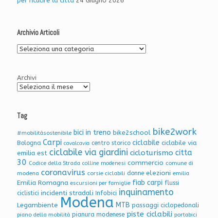
per ricucire la città
24 Giugno 2026
Archivio Articoli
Archivio
Articoli
Archivi
Tag
bike2work
bici in treno
bike2school
#mobilitàsostenibile
Carpi
ciclabile
ciclabile via
Bologna
centro storico
cavalcavia
ciclabile via giardini
citta
cicloturismo
emilia est
30
commercio
Codice della Strada
colline modenesi
comune di
coronavirus
elezioni
donne
modena
corsie ciclabili
emilia
Emilia Romagna
fiab carpi
flussi
escursioni per famiglie
inquinamento
incidenti stradali
Infobici
ciclistici
Modena
Legambiente
MTB
passaggi ciclopedonali
piste ciclabili
pianura modenese
piano della mobilità
portabici