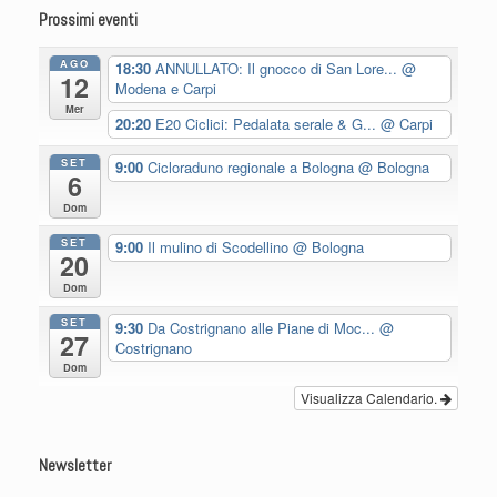
Prossimi eventi
AGO
18:30
ANNULLATO: Il gnocco di San Lore...
@
12
Modena e Carpi
Mer
20:20
E20 Ciclici: Pedalata serale & G...
@ Carpi
SET
9:00
Cicloraduno regionale a Bologna
@ Bologna
6
Dom
SET
9:00
Il mulino di Scodellino
@ Bologna
20
Dom
SET
9:30
Da Costrignano alle Piane di Moc...
@
27
Costrignano
Dom
Visualizza Calendario.
Newsletter