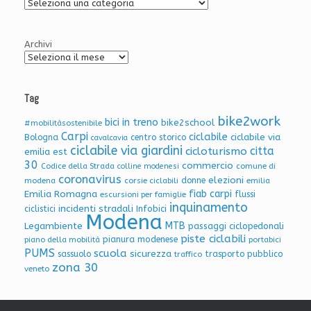
Archivio
Articoli
Archivi
Tag
bike2work
bici in treno
bike2school
#mobilitàsostenibile
Carpi
ciclabile
ciclabile via
Bologna
centro storico
cavalcavia
ciclabile via giardini
citta
cicloturismo
emilia est
30
commercio
Codice della Strada
colline modenesi
comune di
coronavirus
elezioni
donne
modena
corsie ciclabili
emilia
Emilia Romagna
fiab carpi
flussi
escursioni per famiglie
inquinamento
incidenti stradali
Infobici
ciclistici
Modena
Legambiente
MTB
passaggi ciclopedonali
piste ciclabili
pianura modenese
piano della mobilità
portabici
PUMS
scuola
sicurezza
sassuolo
trasporto pubblico
traffico
zona 30
veneto