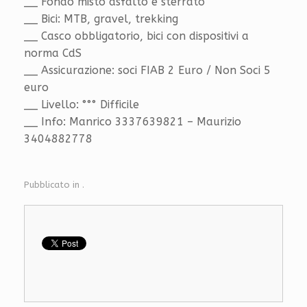
__ Fondo misto asfalto e sterrato
__ Bici: MTB, gravel, trekking
__ Casco obbligatorio, bici con dispositivi a
norma CdS
__ Assicurazione: soci FIAB 2 Euro / Non Soci 5
euro
__ Livello: °°° Difficile
__ Info: Manrico 3337639821 – Maurizio
3404882778
Pubblicato in .