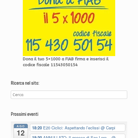
Dona il tuo 5×1000 a FIAB firma e inserisci il
codice fiscale 11543050154
Ricerca nel sito:
Prossimi eventi
AGO
18:20
E20 Ciclici: Aspettando l’eclissi
@ Carpi
12
18:30
ANNULLATO: Il gnocco di San Lore...
@