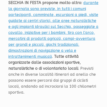
SECCHIA IN FESTA propone molto altro
:
durante
la giornata sono previste, in tutti i comuni
partecipanti, camminate, escursioni a piedi, visite
guidate ai centri storici, alle aree naturalistiche
e agli impianti idraulici sul Secchia, passeggiate a
cavallo, iniziative per i bambini, tiro con l’arco,
mercatini di prodotti agricoli, campi-avventura
per grandi e piccoli, giochi tradizionali,
dimostrazioni di navigazione a vela e
intrattenimenti musicali
.
Tutte attività
organizzate dalle associazioni sportive,
naturalistiche o di volontariato locali
. Previsti
anche in diverse località itinerari ad anello che
possono essere percorsi dai gruppi di ciclisti
locali, andando ad incrociarsi la 100 chilometri
sportiva.