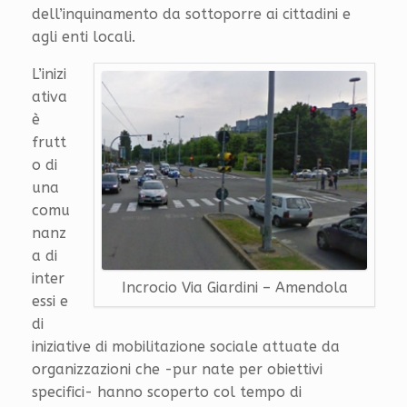
dell’inquinamento da sottoporre ai cittadini e
agli enti locali.
L’inizi
ativa
è
frutt
o di
una
comu
nanz
a di
inter
Incrocio Via Giardini – Amendola
essi e
di
iniziative di mobilitazione sociale attuate da
organizzazioni che -pur nate per obiettivi
specifici- hanno scoperto col tempo di