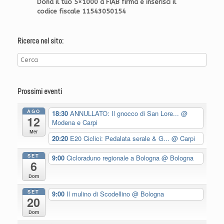
Dona il tuo 5×1000 a FIAB firma e inserisci il
codice fiscale 11543050154
Ricerca nel sito:
Prossimi eventi
AGO
18:30
ANNULLATO: Il gnocco di San Lore...
@
12
Modena e Carpi
Mer
20:20
E20 Ciclici: Pedalata serale & G...
@ Carpi
SET
9:00
Cicloraduno regionale a Bologna
@ Bologna
6
Dom
SET
9:00
Il mulino di Scodellino
@ Bologna
20
Dom