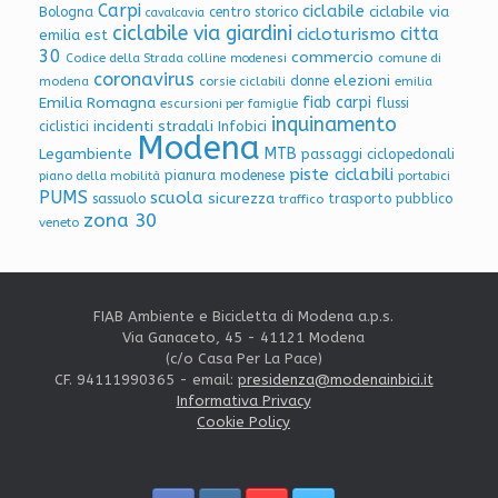
Carpi
ciclabile
ciclabile via
Bologna
centro storico
cavalcavia
ciclabile via giardini
citta
cicloturismo
emilia est
30
commercio
Codice della Strada
colline modenesi
comune di
coronavirus
elezioni
donne
modena
corsie ciclabili
emilia
Emilia Romagna
fiab carpi
flussi
escursioni per famiglie
inquinamento
incidenti stradali
Infobici
ciclistici
Modena
Legambiente
MTB
passaggi ciclopedonali
piste ciclabili
pianura modenese
piano della mobilità
portabici
PUMS
scuola
sicurezza
sassuolo
trasporto pubblico
traffico
zona 30
veneto
FIAB Ambiente e Bicicletta di Modena a.p.s.
Via Ganaceto, 45 - 41121 Modena
(c/o Casa Per La Pace)
CF. 94111990365 - email:
presidenza@modenainbici.it
Informativa Privacy
Cookie Policy