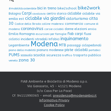
bike2work
bici in treno
bike2school
#mobilitàsostenibile
Carpi
ciclabile
ciclabile via
Bologna
centro storico
cavalcavia
ciclabile via giardini
citta
cicloturismo
emilia est
30
commercio
Codice della Strada
colline modenesi
comune di
coronavirus
elezioni
donne
modena
corsie ciclabili
emilia
Emilia Romagna
fiab carpi
flussi
escursioni per famiglie
inquinamento
incidenti stradali
Infobici
ciclistici
Modena
Legambiente
MTB
passaggi ciclopedonali
piste ciclabili
pianura modenese
piano della mobilità
portabici
PUMS
scuola
sicurezza
sassuolo
trasporto pubblico
traffico
zona 30
veneto
FIAB Ambiente e Bicicletta di Modena a.p.s.
Via Ganaceto, 45 - 41121 Modena
(c/o Casa Per La Pace)
CF. 94111990365 - email:
presidenza@modenainbici.it
Informativa Privacy
Cookie Policy