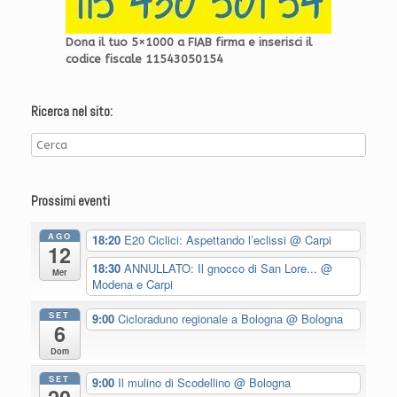
Dona il tuo 5×1000 a FIAB firma e inserisci il
codice fiscale 11543050154
Ricerca nel sito:
Prossimi eventi
AGO
18:20
E20 Ciclici: Aspettando l’eclissi
@ Carpi
12
18:30
ANNULLATO: Il gnocco di San Lore...
@
Mer
Modena e Carpi
SET
9:00
Cicloraduno regionale a Bologna
@ Bologna
6
Dom
SET
9:00
Il mulino di Scodellino
@ Bologna