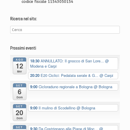
codice fiscale 11543050154
Ricerca nel sito:
Prossimi eventi
AGO
18:30
ANNULLATO: Il gnocco di San Lore...
@
12
Modena e Carpi
Mer
20:20
E20 Ciclici: Pedalata serale & G...
@ Carpi
SET
9:00
Cicloraduno regionale a Bologna
@ Bologna
6
Dom
SET
9:00
Il mulino di Scodellino
@ Bologna
20
Dom
SET
9:30
Da Costrignano alle Piane di Moc...
@