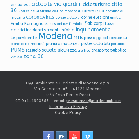
ciclabile via giardini
citta
cicloturismo
emilia est
30
commercio
Codice della Strada
colline modenesi
comune di
coronavirus
elezioni
donne
modena
corsie ciclabili
emilia
Emilia Romagna
fiab carpi
flussi
escursioni per famiglie
inquinamento
incidenti stradali
Infobici
ciclistici
Modena
Legambiente
MTB
passaggi ciclopedonali
piste ciclabili
pianura modenese
piano della mobilità
portabici
PUMS
scuola
sicurezza
sassuolo
trasporto pubblico
traffico
zona 30
veneto
FIAB Ambiente e Bicicletta di Modena a.p.s.
Via Ganaceto, 45 - 41121 Modena
(c/o Casa Per La Pace)
CF. 94111990365 - email:
presidenza@modenainbici.it
Informativa Privacy
Cookie Policy