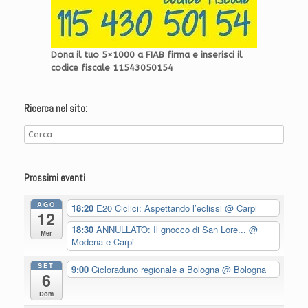
Dona il tuo 5×1000 a FIAB firma e inserisci il
codice fiscale 11543050154
Ricerca nel sito:
Prossimi eventi
AGO
18:20
E20 Ciclici: Aspettando l’eclissi
@ Carpi
12
18:30
ANNULLATO: Il gnocco di San Lore...
@
Mer
Modena e Carpi
SET
9:00
Cicloraduno regionale a Bologna
@ Bologna
6
Dom