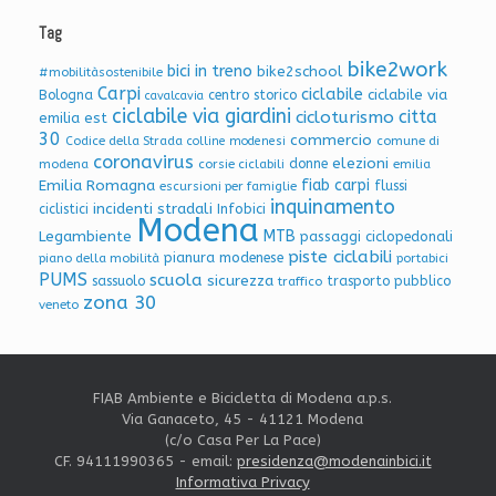
Tag
bike2work
bici in treno
bike2school
#mobilitàsostenibile
Carpi
ciclabile
ciclabile via
Bologna
centro storico
cavalcavia
ciclabile via giardini
citta
cicloturismo
emilia est
30
commercio
Codice della Strada
colline modenesi
comune di
coronavirus
elezioni
donne
modena
corsie ciclabili
emilia
Emilia Romagna
fiab carpi
flussi
escursioni per famiglie
inquinamento
incidenti stradali
Infobici
ciclistici
Modena
Legambiente
MTB
passaggi ciclopedonali
piste ciclabili
pianura modenese
piano della mobilità
portabici
PUMS
scuola
sicurezza
sassuolo
trasporto pubblico
traffico
zona 30
veneto
FIAB Ambiente e Bicicletta di Modena a.p.s.
Via Ganaceto, 45 - 41121 Modena
(c/o Casa Per La Pace)
CF. 94111990365 - email:
presidenza@modenainbici.it
Informativa Privacy