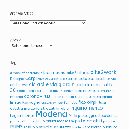
Archivio Articoli
Archivio
Articoli
Archivi
Tag
bike2work
bici in treno
bike2school
#mobilitàsostenibile
Carpi
ciclabile
ciclabile via
Bologna
centro storico
cavalcavia
ciclabile via giardini
citta
cicloturismo
emilia est
30
commercio
Codice della Strada
colline modenesi
comune di
coronavirus
elezioni
donne
modena
corsie ciclabili
emilia
Emilia Romagna
fiab carpi
flussi
escursioni per famiglie
inquinamento
incidenti stradali
Infobici
ciclistici
Modena
Legambiente
MTB
passaggi ciclopedonali
piste ciclabili
pianura modenese
piano della mobilità
portabici
PUMS
scuola
sicurezza
sassuolo
trasporto pubblico
traffico