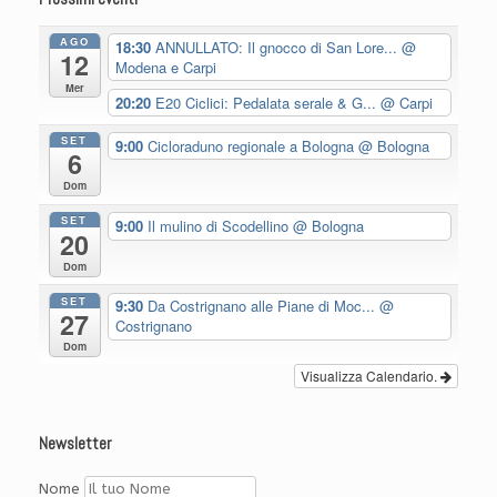
AGO
18:30
ANNULLATO: Il gnocco di San Lore...
@
12
Modena e Carpi
Mer
20:20
E20 Ciclici: Pedalata serale & G...
@ Carpi
SET
9:00
Cicloraduno regionale a Bologna
@ Bologna
6
Dom
SET
9:00
Il mulino di Scodellino
@ Bologna
20
Dom
SET
9:30
Da Costrignano alle Piane di Moc...
@
27
Costrignano
Dom
Visualizza Calendario.
Newsletter
Nome