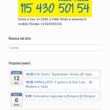
Dona il tuo 5×1000 a FIAB firma e inserisci il
codice fiscale 11543050154
Ricerca nel sito:
Prossimi eventi
AGO
18:20
E20 Ciclici: Aspettando l’eclissi
@ Carpi
12
18:30
ANNULLATO: Il gnocco di San Lore...
@
Mer
Modena e Carpi
SET
9:00
Cicloraduno regionale a Bologna
@ Bologna
6
Dom