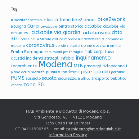
Tag
bike2work
bici in treno
bike2school
#mobilitàsostenibile
Carpi
ciclabile
ciclabile via
Bologna
centro storico
cavalcavia
ciclabile via giardini
citta
cicloturismo
emilia est
30
commercio
Codice della Strada
colline modenesi
comune di
coronavirus
elezioni
donne
modena
corsie ciclabili
emilia
Emilia Romagna
fiab carpi
flussi
escursioni per famiglie
inquinamento
incidenti stradali
Infobici
ciclistici
Modena
Legambiente
MTB
passaggi ciclopedonali
piste ciclabili
pianura modenese
piano della mobilità
portabici
PUMS
scuola
sicurezza
sassuolo
trasporto pubblico
traffico
zona 30
veneto
FIAB Ambiente e Bicicletta di Modena a.p.s.
Via Ganaceto, 45 - 41121 Modena
(c/o Casa Per La Pace)
CF. 94111990365 - email:
presidenza@modenainbici.it
Informativa Privacy