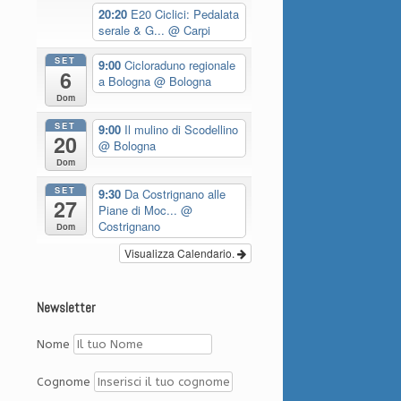
20:20
E20 Ciclici: Pedalata
serale & G...
@ Carpi
SET
9:00
Cicloraduno regionale
6
a Bologna
@ Bologna
Dom
SET
9:00
Il mulino di Scodellino
20
@ Bologna
Dom
SET
9:30
Da Costrignano alle
27
Piane di Moc...
@
Costrignano
Dom
Visualizza Calendario.
Newsletter
Nome
Cognome