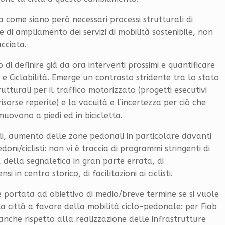
a come siano però necessari processi strutturali di
 e di ampliamento dei servizi di mobilità sostenibile, non
acciata.
di definire già da ora interventi prossimi e quantificare
 e Ciclabilità. Emerge un contrasto stridente tra lo stato
tturali per il traffico motorizzato (progetti esecutivi
, risorse reperite) e la vacuità e l’incertezza per ciò che
muovono a piedi ed in bicicletta.
di, aumento delle zone pedonali in particolare davanti
edoni/ciclisti: non vi è traccia di programmi stringenti di
i, della segnaletica in gran parte errata, di
si in centro storico, di facilitazioni ai ciclisti.
 portata ad obiettivo di medio/breve termine se si vuole
la città a favore della mobilità ciclo-pedonale: per Fiab
nche rispetto alla realizzazione delle infrastrutture