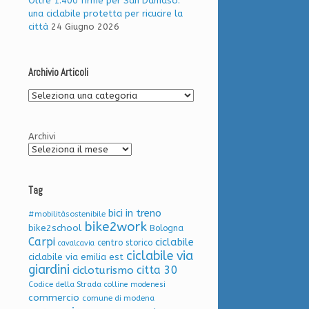
Oltre 1.400 firme per San Damaso:
una ciclabile protetta per ricucire la
città
24 Giugno 2026
Archivio Articoli
Archivio
Articoli
Archivi
Tag
bici in treno
#mobilitàsostenibile
bike2work
bike2school
Bologna
Carpi
ciclabile
centro storico
cavalcavia
ciclabile via
ciclabile via emilia est
giardini
citta 30
cicloturismo
Codice della Strada
colline modenesi
commercio
comune di modena