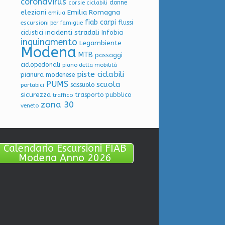
coronavirus
donne
corsie ciclabili
elezioni
Emilia Romagna
emilia
fiab carpi
flussi
escursioni per famiglie
incidenti stradali
Infobici
ciclistici
inquinamento
Legambiente
Modena
MTB
passaggi
ciclopedonali
piano della mobilità
piste ciclabili
pianura modenese
PUMS
scuola
sassuolo
portabici
sicurezza
trasporto pubblico
traffico
zona 30
veneto
Calendario Escursioni FIAB
Modena Anno 2026