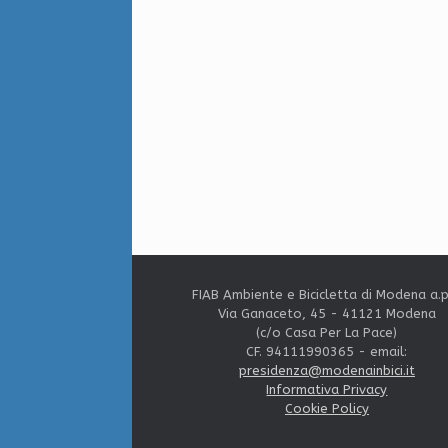
FIAB Ambiente e Bicicletta di Modena a.p
Via Ganaceto, 45 - 41121 Modena
(c/o Casa Per La Pace)
CF. 94111990365 - email:
presidenza@modenainbici.it
Informativa Privacy
Cookie Policy