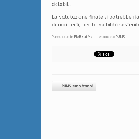
ciclabili.
La valutazione finale si potrebbe ri
denari certi, per la mobilità sostenib
Pubblicato in
FIAB sui Media
e taggato
PUMS
.
Navigazione articolo
←
PUMS, tutto fermo?