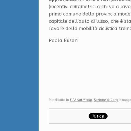
(incentivi chilometrici a chi va a lavo
primo comune della provincia moden
capitale dell’auto di lusso, che è st
favore della mobilità ciclistica trai
Paola Busani
Pubblicato in
FIAB sui Media
,
Sezione di Carpi
e tagg