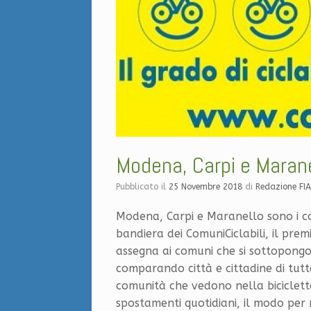
Modena, Carpi e Marane
Pubblicato il
25 Novembre 2018
di
Redazione FI
Modena, Carpi e Maranello sono i c
bandiera dei ComuniCiclabili, il prem
assegna ai comuni che si sottopongon
comparando città e cittadine di tutt
comunità che vedono nella bicicletta
spostamenti quotidiani, il modo per 