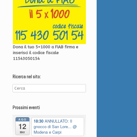
Dona il tuo 5×1000 a FIAB firma e
inserisci il codice fiscale
11543050154
Ricerca nel sito:
Prossimi eventi
AGO
18:30
ANNULLATO: Il
12
gnocco di San Lore...
@
Modena e Carpi
Mer