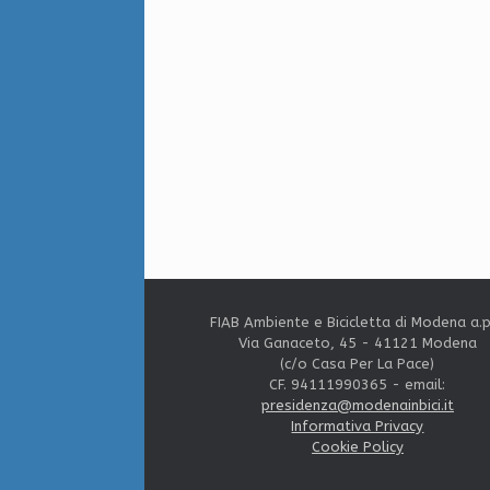
FIAB Ambiente e Bicicletta di Modena a.p
Via Ganaceto, 45 - 41121 Modena
(c/o Casa Per La Pace)
CF. 94111990365 - email:
presidenza@modenainbici.it
Informativa Privacy
Cookie Policy