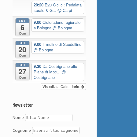
20:20
E20 Ciclici: Pedalata
serale & G...
@ Carpi
SET
9:00
Cicloraduno regionale
6
a Bologna
@ Bologna
Dom
SET
9:00
Il mulino di Scodellino
20
@ Bologna
Dom
SET
9:30
Da Costrignano alle
27
Piane di Moc...
@
Costrignano
Dom
Visualizza Calendario.
Newsletter
Nome
Cognome