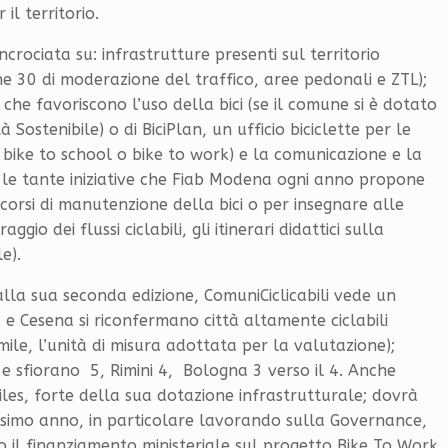
il territorio.
crociata su: infrastrutture presenti sul territorio
 Zone 30 di moderazione del traffico, aree pedonali e ZTL);
 che favoriscono l’uso della bici (se il comune si è dotato
Sostenibile) o di BiciPlan, un ufficio biciclette per le
 bike to school o bike to work) e la comunicazione e la
. le tante iniziative che Fiab Modena ogni anno propone
 corsi di manutenzione della bici o per insegnare alle
gio dei flussi ciclabili, gli itinerari didattici sulla
e).
 alla sua seconda edizione, ComuniCiclicabili vede un
 e Cesena si riconfermano città altamente ciclabili
ile, l’unità di misura adottata per la valutazione);
 sfiorano 5, Rimini 4, Bologna 3 verso il 4. Anche
les, forte della sua dotazione infrastrutturale; dovrà
ossimo anno, in particolare lavorando sulla Governance,
il finanziamento ministeriale sul progetto Bike To Work