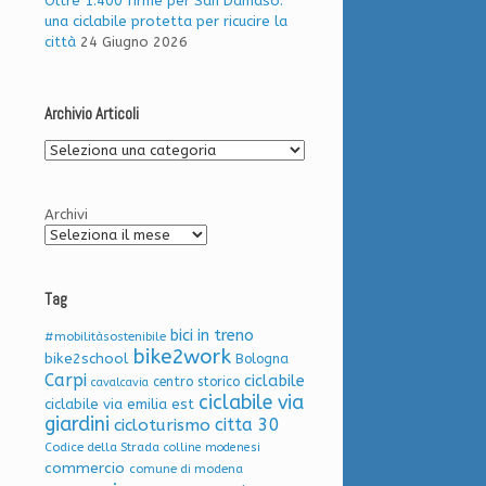
Oltre 1.400 firme per San Damaso:
una ciclabile protetta per ricucire la
città
24 Giugno 2026
Archivio Articoli
Archivio
Articoli
Archivi
Tag
bici in treno
#mobilitàsostenibile
bike2work
bike2school
Bologna
Carpi
ciclabile
centro storico
cavalcavia
ciclabile via
ciclabile via emilia est
giardini
citta 30
cicloturismo
Codice della Strada
colline modenesi
commercio
comune di modena