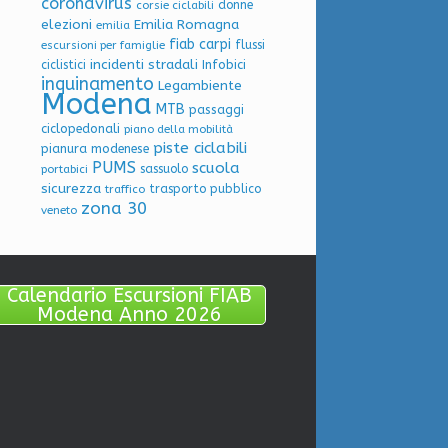
coronavirus
donne
corsie ciclabili
elezioni
Emilia Romagna
emilia
fiab carpi
flussi
escursioni per famiglie
incidenti stradali
Infobici
ciclistici
inquinamento
Legambiente
Modena
MTB
passaggi
ciclopedonali
piano della mobilità
piste ciclabili
pianura modenese
PUMS
scuola
sassuolo
portabici
sicurezza
trasporto pubblico
traffico
zona 30
veneto
Calendario Escursioni FIAB
Modena Anno 2026