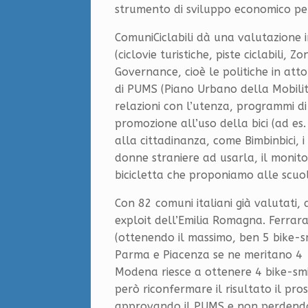
strumento di sviluppo economico per 
ComuniCiclabili dà una valutazione in
(ciclovie turistiche, piste ciclabili,
Governance, cioè le politiche in atto
di PUMS (Piano Urbano della Mobilità 
relazioni con l’utenza, programmi di
promozione all’uso della bici (ad es
alla cittadinanza, come Bimbinbici, i
donne straniere ad usarla, il monitorag
bicicletta che proponiamo alle scuol
Con 82 comuni italiani già valutati,
exploit dell’Emilia Romagna. Ferrara
(ottenendo il massimo, ben 5 bike-sm
Parma e Piacenza se ne meritano 4 e
Modena riesce a ottenere 4 bike-smi
però riconfermare il risultato il pr
approvando il PUMS e non perdendo 