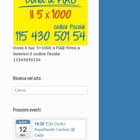
Dona il tuo 5×1000 a FIAB firma e
inserisci il codice fiscale
11543050154
Ricerca nel sito:
Prossimi eventi
AGO
18:20
E20 Ciclici:
12
Aspettando l’eclissi
@
Carpi
Mer