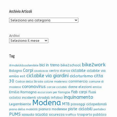
Archivio Articoli
Archivio
Articoli
Archivi
Tag
bike2work
bici in treno
bike2school
#mobilitàsostenibile
Carpi
ciclabile
ciclabile via
Bologna
centro storico
cavalcavia
ciclabile via giardini
citta
cicloturismo
emilia est
30
commercio
Codice della Strada
colline modenesi
comune di
coronavirus
elezioni
donne
modena
corsie ciclabili
emilia
Emilia Romagna
fiab carpi
flussi
escursioni per famiglie
inquinamento
incidenti stradali
Infobici
ciclistici
Modena
Legambiente
MTB
passaggi ciclopedonali
piste ciclabili
pianura modenese
piano della mobilità
portabici
PUMS
scuola
sicurezza
sassuolo
trasporto pubblico
traffico