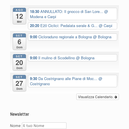
AGO
18:30
ANNULLATO: Il gnocco di San Lore...
@
12
Modena e Carpi
Mer
20:20
E20 Ciclici: Pedalata serale & G...
@ Carpi
SET
9:00
Cicloraduno regionale a Bologna
@ Bologna
6
Dom
SET
9:00
Il mulino di Scodellino
@ Bologna
20
Dom
SET
9:30
Da Costrignano alle Piane di Moc...
@
27
Costrignano
Dom
Visualizza Calendario.
Newsletter
Nome