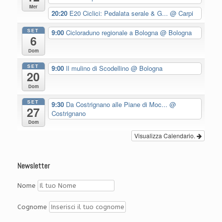
Mer
20:20
E20 Ciclici: Pedalata serale & G...
@ Carpi
SET
9:00
Cicloraduno regionale a Bologna
@ Bologna
6
Dom
SET
9:00
Il mulino di Scodellino
@ Bologna
20
Dom
SET
9:30
Da Costrignano alle Piane di Moc...
@
27
Costrignano
Dom
Visualizza Calendario.
Newsletter
Nome
Cognome