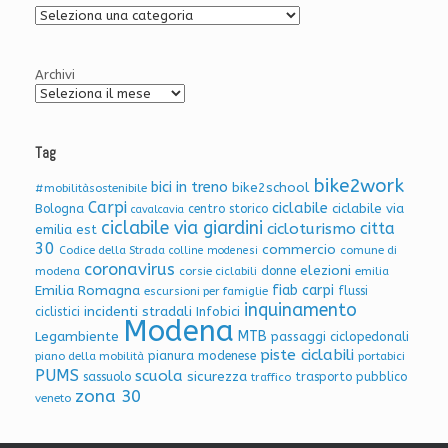
Archivio
Articoli
Archivi
Tag
bike2work
bici in treno
bike2school
#mobilitàsostenibile
Carpi
ciclabile
ciclabile via
Bologna
centro storico
cavalcavia
ciclabile via giardini
citta
cicloturismo
emilia est
30
commercio
Codice della Strada
colline modenesi
comune di
coronavirus
elezioni
donne
modena
corsie ciclabili
emilia
Emilia Romagna
fiab carpi
flussi
escursioni per famiglie
inquinamento
incidenti stradali
Infobici
ciclistici
Modena
Legambiente
MTB
passaggi ciclopedonali
piste ciclabili
pianura modenese
piano della mobilità
portabici
PUMS
scuola
sicurezza
sassuolo
trasporto pubblico
traffico
zona 30
veneto