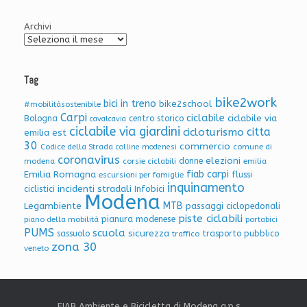
Archivi
Tag
bike2work
bici in treno
bike2school
#mobilitàsostenibile
Carpi
ciclabile
ciclabile via
Bologna
centro storico
cavalcavia
ciclabile via giardini
citta
cicloturismo
emilia est
30
commercio
Codice della Strada
colline modenesi
comune di
coronavirus
elezioni
donne
modena
corsie ciclabili
emilia
Emilia Romagna
fiab carpi
flussi
escursioni per famiglie
inquinamento
incidenti stradali
Infobici
ciclistici
Modena
Legambiente
MTB
passaggi ciclopedonali
piste ciclabili
pianura modenese
piano della mobilità
portabici
PUMS
scuola
sicurezza
sassuolo
trasporto pubblico
traffico
zona 30
veneto
FIAB Ambiente e Bicicletta di Modena a.p.s.