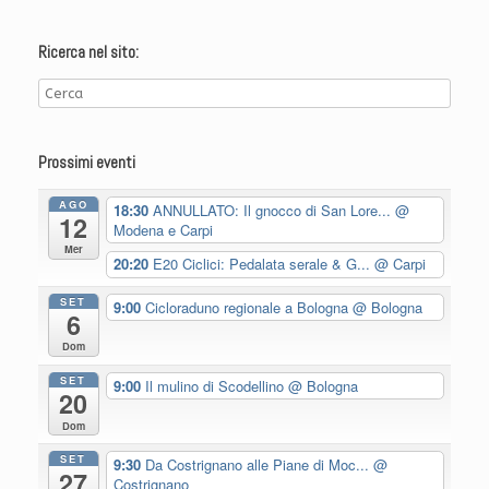
Ricerca nel sito:
Prossimi eventi
AGO
18:30
ANNULLATO: Il gnocco di San Lore...
@
12
Modena e Carpi
Mer
20:20
E20 Ciclici: Pedalata serale & G...
@ Carpi
SET
9:00
Cicloraduno regionale a Bologna
@ Bologna
6
Dom
SET
9:00
Il mulino di Scodellino
@ Bologna
20
Dom
SET
9:30
Da Costrignano alle Piane di Moc...
@
27
Costrignano