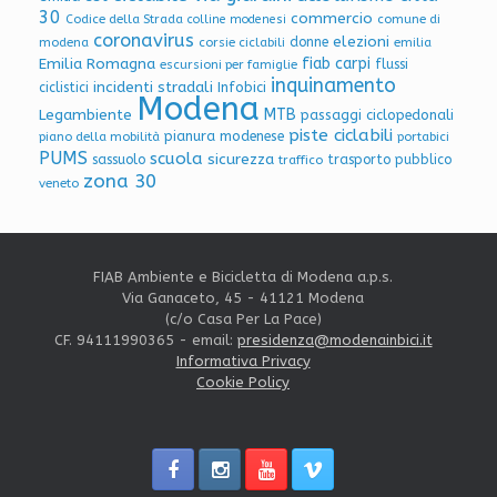
30
commercio
Codice della Strada
colline modenesi
comune di
coronavirus
elezioni
donne
modena
corsie ciclabili
emilia
Emilia Romagna
fiab carpi
flussi
escursioni per famiglie
inquinamento
incidenti stradali
Infobici
ciclistici
Modena
Legambiente
MTB
passaggi ciclopedonali
piste ciclabili
pianura modenese
piano della mobilità
portabici
PUMS
scuola
sicurezza
sassuolo
trasporto pubblico
traffico
zona 30
veneto
FIAB Ambiente e Bicicletta di Modena a.p.s.
Via Ganaceto, 45 - 41121 Modena
(c/o Casa Per La Pace)
CF. 94111990365 - email:
presidenza@modenainbici.it
Informativa Privacy
Cookie Policy