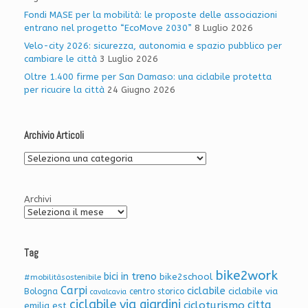
Fondi MASE per la mobilità: le proposte delle associazioni
entrano nel progetto “EcoMove 2030”
8 Luglio 2026
Velo-city 2026: sicurezza, autonomia e spazio pubblico per
cambiare le città
3 Luglio 2026
Oltre 1.400 firme per San Damaso: una ciclabile protetta
per ricucire la città
24 Giugno 2026
Archivio Articoli
Archivio
Articoli
Archivi
Tag
bike2work
bici in treno
bike2school
#mobilitàsostenibile
Carpi
ciclabile
ciclabile via
Bologna
centro storico
cavalcavia
ciclabile via giardini
citta
cicloturismo
emilia est