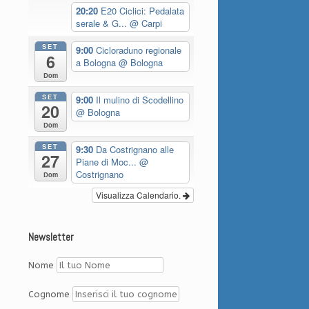
20:20
E20 Ciclici: Pedalata
serale & G...
@ Carpi
SET
9:00
Cicloraduno regionale
6
a Bologna
@ Bologna
Dom
SET
9:00
Il mulino di Scodellino
20
@ Bologna
Dom
SET
9:30
Da Costrignano alle
27
Piane di Moc...
@
Costrignano
Dom
Visualizza Calendario.
Newsletter
Nome
Cognome