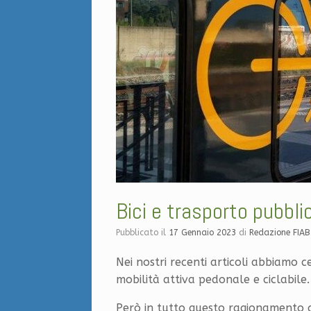
Bici e trasporto pubbli
Pubblicato il
17 Gennaio 2023
di
Redazione FIA
Nei nostri recenti articoli abbiamo 
mobilità attiva pedonale e ciclabile.
Però in tutto questo ragionamento ci