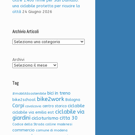
Oltre 1.400 firme per San Damaso:
una ciclabile protetta per ricucire la
città
24 Giugno 2026
Archivio Articoli
Archivio
Articoli
Archivi
Tag
bici in treno
#mobilitàsostenibile
bike2work
bike2school
Bologna
Carpi
ciclabile
centro storico
cavalcavia
ciclabile via
ciclabile via emilia est
giardini
citta 30
cicloturismo
Codice della Strada
colline modenesi
commercio
comune di modena