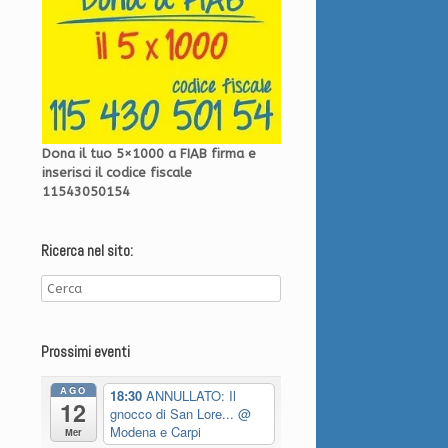
Dona il tuo 5×1000 a FIAB firma e
inserisci il codice fiscale
11543050154
Ricerca nel sito:
Prossimi eventi
AGO
18:30
ANNULLATO: Il
12
gnocco di San Lore...
@
Modena e Carpi
Mer