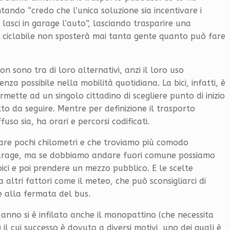
ndo “credo che l’unica soluzione sia incentivare i
lasci in garage l’auto”, lasciando trasparire una
à ciclabile non sposterà mai tanta gente quanto può fare
n sono tra di loro alternativi, anzi il loro uso
za possibile nella mobilità quotidiana. La bici, infatti, è
ette ad un singolo cittadino di scegliere punto di inizio
tto da seguire. Mentre per definizione il trasporto
uso sia, ha orari e percorsi codificati.
are pochi chilometri e che troviamo più comodo
garage, ma se dobbiamo andare fuori comune possiamo
bici e poi prendere un mezzo pubblico. E le scelte
altri fattori come il meteo, che può sconsigliarci di
e alla fermata del bus.
nno si è infilato anche il monopattino (che necessita
) il cui successo è dovuto a diversi motivi, uno dei quali è