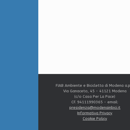
FIAB Ambiente e Bicicletta di Modena a.p
Via Ganaceto, 45 - 41121 Modena
(c/o Casa Per La Pace)
CF. 94111990365 - email:
presidenza@modenainbici.it
Informativa Privacy
Cookie Policy