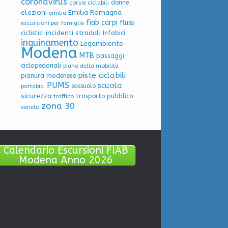
coronavirus
donne
corsie ciclabili
elezioni
Emilia Romagna
emilia
fiab carpi
flussi
escursioni per famiglie
incidenti stradali
Infobici
ciclistici
inquinamento
Legambiente
Modena
MTB
passaggi
ciclopedonali
piano della mobilità
piste ciclabili
pianura modenese
PUMS
scuola
sassuolo
portabici
sicurezza
trasporto pubblico
traffico
zona 30
veneto
Calendario Escursioni FIAB
Modena Anno 2026