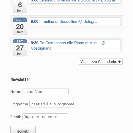
6
Dom
SET
9:00
Il mulino di Scodellino
@ Bologna
20
Dom
SET
9:30
Da Costrignano alle Piane di Moc...
@
27
Costrignano
Dom
Visualizza Calendario.
Newsletter
Nome
Cognome
Email: