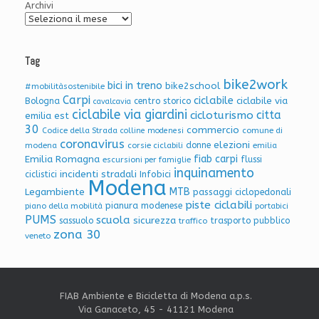
Archivi
Tag
bike2work
bici in treno
bike2school
#mobilitàsostenibile
Carpi
ciclabile
ciclabile via
Bologna
centro storico
cavalcavia
ciclabile via giardini
citta
cicloturismo
emilia est
30
commercio
Codice della Strada
colline modenesi
comune di
coronavirus
elezioni
donne
modena
corsie ciclabili
emilia
Emilia Romagna
fiab carpi
flussi
escursioni per famiglie
inquinamento
incidenti stradali
Infobici
ciclistici
Modena
Legambiente
MTB
passaggi ciclopedonali
piste ciclabili
pianura modenese
piano della mobilità
portabici
PUMS
scuola
sicurezza
sassuolo
trasporto pubblico
traffico
zona 30
veneto
FIAB Ambiente e Bicicletta di Modena a.p.s.
Via Ganaceto, 45 - 41121 Modena