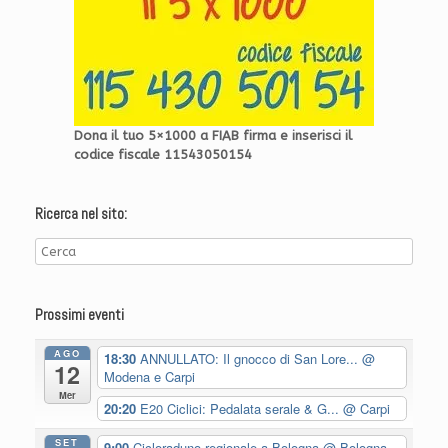
Dona il tuo 5×1000 a FIAB firma e inserisci il
codice fiscale 11543050154
Ricerca nel sito:
Prossimi eventi
AGO
18:30
ANNULLATO: Il gnocco di San Lore...
@
12
Modena e Carpi
Mer
20:20
E20 Ciclici: Pedalata serale & G...
@ Carpi
SET
9:00
Cicloraduno regionale a Bologna
@ Bologna