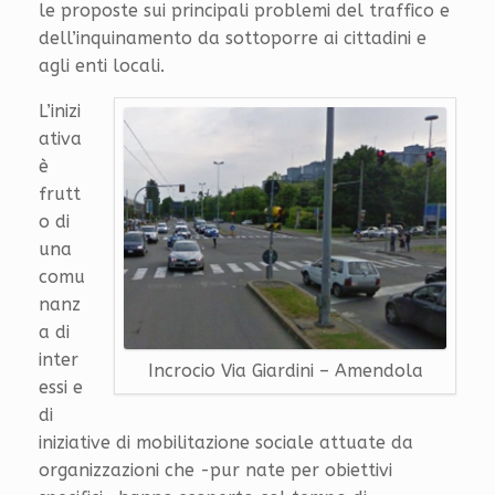
le proposte sui principali problemi del traffico e
dell’inquinamento da sottoporre ai cittadini e
agli enti locali.
L’inizi
ativa
è
frutt
o di
una
comu
nanz
a di
inter
Incrocio Via Giardini – Amendola
essi e
di
iniziative di mobilitazione sociale attuate da
organizzazioni che -pur nate per obiettivi