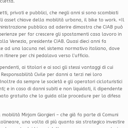
cletta.
ti, privati e pubblici, che negli anni si sono scambiati
i asset chiave della mobilità urbana, il bike to work. «Il
ministrazione pubblica ad aderire dimostra che CIAB può
erienze per far crescere gli spostamenti casa lavoro in
alla Venezia, presidente CIAB. Quasi dieci anni fa
nte ad una lacuna nel sistema normativo italiano, dove
n itinere per chi pedalava verso l’ufficio.
denti, ai titolari e ai soci gli stessi vantaggi di cui
Responsabilità Civile per danni a terzi nei loro
Inoltre da sempre le società e gli operatori cicloturistici
i; e in caso di danni subiti e non liquidati, il dipendente
nato gratuito che lo guida alle procedure per la difesa
a mobilità Mirjam Giorgieri – che già fa parte di Comuni
olineare, una volta di più quanto sia strategico investire