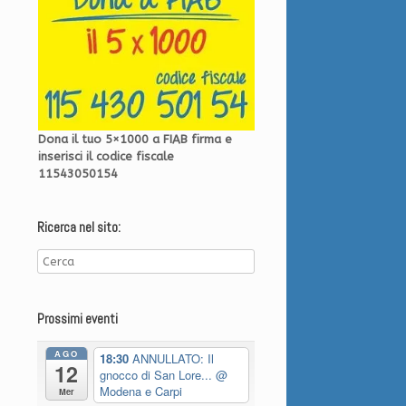
Dona il tuo 5×1000 a FIAB firma e
inserisci il codice fiscale
11543050154
Ricerca nel sito:
Prossimi eventi
AGO
18:30
ANNULLATO: Il
12
gnocco di San Lore...
@
Modena e Carpi
Mer