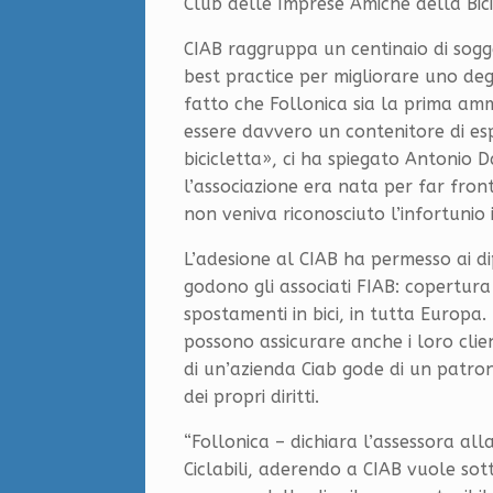
Club delle Imprese Amiche della Bici
CIAB raggruppa un centinaio di sogget
best practice per migliorare uno degl
fatto che Follonica sia la prima am
essere davvero un contenitore di esp
bicicletta», ci ha spiegato Antonio D
l’associazione era nata per far fro
non veniva riconosciuto l’infortunio i
L’adesione al CIAB ha permesso ai dipen
godono gli associati FIAB: copertura 
spostamenti in bici, in tutta Europa. 
possono assicurare anche i loro client
di un’azienda Ciab gode di un patro
dei propri diritti.
“Follonica – dichiara l’assessora all
Ciclabili, aderendo a CIAB vuole sott