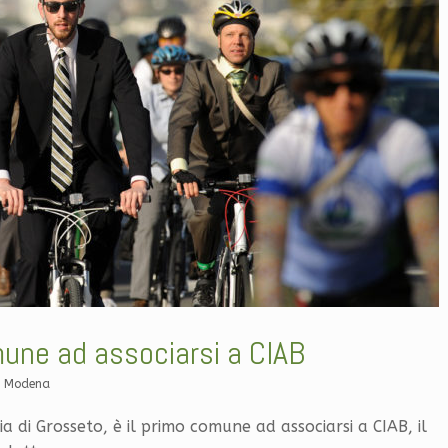
mune ad associarsi a CIAB
B Modena
ia di Grosseto, è il primo comune ad associarsi a CIAB, il