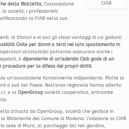
CIAB
he della Bicicletta,
l’associazione
 le società, i professionisti
, affiancando la FIAB nella sua
ti, ai titolari e ai soci gli stessi vantaggi di cui godono
bilità Civile per danni a terzi nei loro spostamento in
i operatori cicloturistici potranno assicurare anche i
quidati, il
dipendente di un’azienda Ciab gode di un
procedure per la difesa dei propri diritti.
avia un’associazione formalmente indipendente. Molte le
ord a sud nel Paese. Nell’area regionale hanno aderito
.r.l. e la
OpenGroup
società cooperativa, entrambe
gna.
celta attuata da OpenGroup, società che gestisce in
ui le Biblioteche del Comune di Modena: l’adesione al CIAB
ria sede di Mura, al parcheggio bici nel giardino,