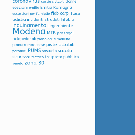
coronavirus
donne
corsie ciclabili
elezioni
Emilia Romagna
emilia
fiab carpi
flussi
escursioni per famiglie
incidenti stradali
Infobici
ciclistici
inquinamento
Legambiente
Modena
MTB
passaggi
ciclopedonali
piano della mobilità
piste ciclabili
pianura modenese
PUMS
scuola
sassuolo
portabici
sicurezza
trasporto pubblico
traffico
zona 30
veneto