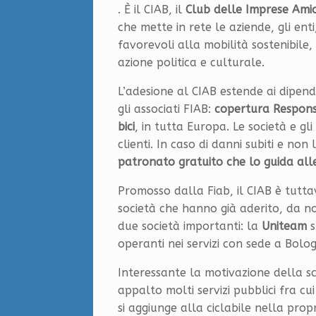
. È il CIAB, il
Club delle Imprese Amic
che mette in rete le aziende, gli enti,
favorevoli alla mobilità sostenibile
azione politica e culturale.
L’adesione al CIAB estende ai dipenden
gli associati FIAB:
copertura Responsa
bici
, in tutta Europa. Le società e gl
clienti. In caso di danni subiti e non li
patronato gratuito che lo guida alle 
Promosso dalla Fiab, il CIAB è tutt
società che hanno già aderito, da n
due società importanti: la
Uniteam
s
operanti nei servizi con sede a Bolo
Interessante la motivazione della s
appalto molti servizi pubblici fra c
si aggiunge alla ciclabile nella prop