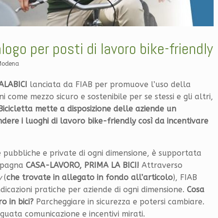
go per posti di lavoro bike-friendly
Modena
ALABICI
lanciata da FIAB per promuove l’uso della
i come mezzo sicuro e sostenibile per se stessi e gli altri,
icicletta mette a disposizione delle aziende un
ndere i luoghi di lavoro bike-friendly così da incentivare
nde pubbliche e private di ogni dimensione, è supportata
ampagna
CASA-LAVORO, PRIMA LA BICI!
Attraverso
y
(
che trovate in allegato in fondo all’articolo
), FIAB
ndicazioni pratiche per aziende di ogni dimensione.
Cosa
o in bici?
Parcheggiare in sicurezza e potersi cambiare.
uata comunicazione e incentivi mirati.