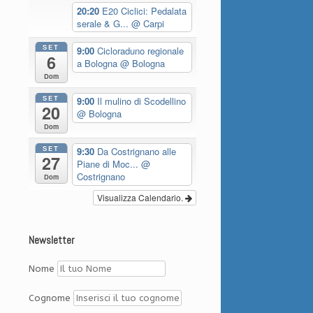
20:20
E20 Ciclici: Pedalata
serale & G...
@ Carpi
SET
9:00
Cicloraduno regionale
6
a Bologna
@ Bologna
Dom
SET
9:00
Il mulino di Scodellino
20
@ Bologna
Dom
SET
9:30
Da Costrignano alle
27
Piane di Moc...
@
Costrignano
Dom
Visualizza Calendario.
Newsletter
Nome
Cognome