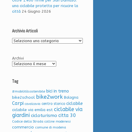
Oltre 1.400 firme per San Damaso:
una ciclabile protetta per ricucire la
città
24 Giugno 2026
Archivio Articoli
Archivio
Articoli
Archivi
Tag
bici in treno
#mobilitàsostenibile
bike2work
bike2school
Bologna
Carpi
ciclabile
centro storico
cavalcavia
ciclabile via
ciclabile via emilia est
giardini
citta 30
cicloturismo
Codice della Strada
colline modenesi
commercio
comune di modena