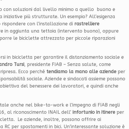
o con soluzioni dal livello minimo a quello buono e
 a iniziative più strutturate. Un esempio? All’esigenza
ò rispondere con l’installazione di
rastrelliere
re in aggiunta una tettoia (intervento buono), oppure
porre le biciclette attrezzato per piccole riparazioni
 in bicicletta per garantire il distanziamento sociale e
andro Tursi
, presidente FIAB – Senza salute, come
 ripresa. Ecco perché
tendiamo la mano alle aziende
per
ponsabilità sociale. Aziende e sindacati assieme possono
obiettiva del benessere dei lavoratori, e quindi anche
le anche nel bike-to-work e l’impegno di FIAB negli
6, al riconoscimento INAIL dell’
infortunio in itinere
per
icletta. Le aziende, inoltre, possono offrire ai
za RC per spostamenti in bici. Un’interessante soluzione è