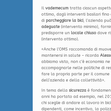
Il
vademecum
tratta ciascun aspett
ottimo, dagli interventi basilari fino
di
parcheggiare la bici
, l’azienda pu
adeguate
(intervento minimo), forni
predisporre un
locale chiuso
dove ri
(intervento ottimo).
«Anche l’OMS raccomanda di muoversi
mantenersi in salute – ricorda
Aless
abbiamo visto, non c’è economia ne
accompagnarle nelle politiche di res
fare la propria parte per il comune 
dell’azienda e della collettività».
In tema della
sicurezza
è fondamenta
anni ha portato ad esempio, nel 201
chi sceglie di andare al lavoro in bic
dipendenti, come incentivo, la poliz