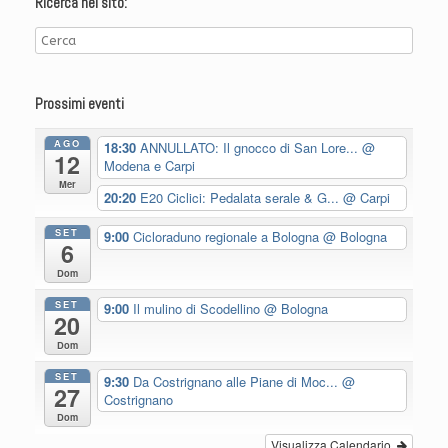
Ricerca nel sito:
Prossimi eventi
AGO
18:30
ANNULLATO: Il gnocco di San Lore...
@
12
Modena e Carpi
Mer
20:20
E20 Ciclici: Pedalata serale & G...
@ Carpi
SET
9:00
Cicloraduno regionale a Bologna
@ Bologna
6
Dom
SET
9:00
Il mulino di Scodellino
@ Bologna
20
Dom
SET
9:30
Da Costrignano alle Piane di Moc...
@
27
Costrignano
Dom
Visualizza Calendario.