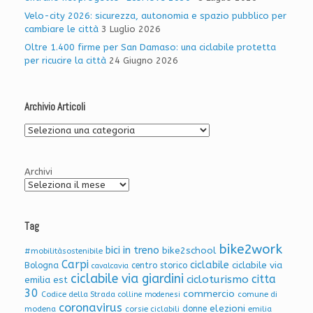
Velo-city 2026: sicurezza, autonomia e spazio pubblico per
cambiare le città
3 Luglio 2026
Oltre 1.400 firme per San Damaso: una ciclabile protetta
per ricucire la città
24 Giugno 2026
Archivio Articoli
Archivio
Articoli
Archivi
Tag
bike2work
bici in treno
bike2school
#mobilitàsostenibile
Carpi
ciclabile
ciclabile via
Bologna
centro storico
cavalcavia
ciclabile via giardini
citta
cicloturismo
emilia est
30
commercio
Codice della Strada
colline modenesi
comune di
coronavirus
elezioni
donne
modena
corsie ciclabili
emilia