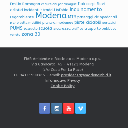
Emilia Romagna
fiab carpi
flussi
escursioni per famiglie
inquinamento
incidenti stradali
Infobici
ciclistici
Modena
Legambiente
MTB
passaggi ciclopedonali
piste ciclabili
pianura modenese
piano della mobilità
portabici
PUMS
scuola
sicurezza
sassuolo
trasporto pubblico
traffico
zona 30
veneto
FIAB Ambiente e Bicicletta di Modena a.p.s.
Via Ganaceto, 45 - 41121 Modena
(c/o Casa Per La Pace)
CF. 94111990365 - email:
presidenza@modenainbici.it
Informativa Privacy
Cookie Policy