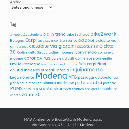
Archivi
Tag
bike2work
bici in treno
bike2school
#mobilitàsostenibile
Carpi
ciclabile
ciclabile via
Bologna
centro storico
cavalcavia
ciclabile via giardini
citta
cicloturismo
emilia est
30
commercio
Codice della Strada
colline modenesi
comune di
coronavirus
elezioni
donne
modena
corsie ciclabili
emilia
Emilia Romagna
fiab carpi
flussi
escursioni per famiglie
inquinamento
incidenti stradali
Infobici
ciclistici
Modena
Legambiente
MTB
passaggi ciclopedonali
piste ciclabili
pianura modenese
piano della mobilità
portabici
PUMS
scuola
sicurezza
sassuolo
trasporto pubblico
traffico
zona 30
veneto
FIAB Ambiente e Bicicletta di Modena a.p.s.
Via Ganaceto, 45 - 41121 Modena