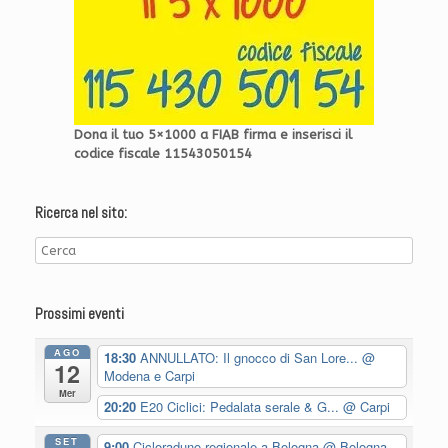
Dona il tuo 5×1000 a FIAB firma e inserisci il
codice fiscale 11543050154
Ricerca nel sito:
Prossimi eventi
AGO
18:30
ANNULLATO: Il gnocco di San Lore...
@
12
Modena e Carpi
Mer
20:20
E20 Ciclici: Pedalata serale & G...
@ Carpi
SET
9:00
Cicloraduno regionale a Bologna
@ Bologna