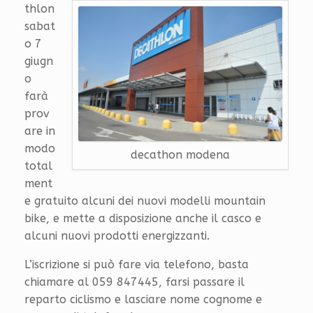
thlon
sabat
o 7
giugn
o
farà
prov
are in
modo
decathon modena
total
ment
e gratuito alcuni dei nuovi modelli mountain
bike, e mette a disposizione anche il casco e
alcuni nuovi prodotti energizzanti.
L’iscrizione si può fare via telefono, basta
chiamare al 059 847445, farsi passare il
reparto ciclismo e lasciare nome cognome e